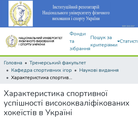
Фонди
Пошук за
та
Статист
критеріями
зібрання
Головна
Тренерський факультет
Кафедра спортивних ігор
Наукові видання
Характеристика спортивної успішності висококваліфікованих хокеїстів в Україні
Характеристика спортивної
успішності висококваліфікованих
хокеїстів в Україні