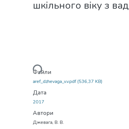
шкільного віку з ва
Вантажиться...
Файли
aref_dzhevaga_v.v.pdf
(536,37 KB)
Дата
2017
Автори
Джевага, В. В.