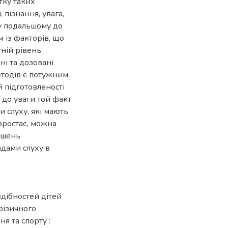
тку таких
 пізнання, увага,
у подальшому до
м із факторів, що
тній рівень
і та дозовані
етодів є потужним
й підготовленості
 до уваги той факт,
и слуху, які мають
зростає, можна
ушень
дами слуху в
дібностей дітей
фізичного
ня та спорту :