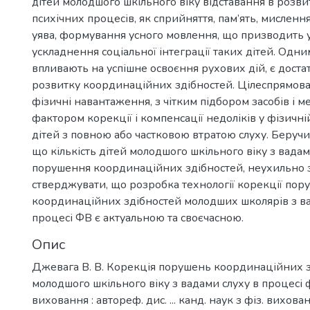
дітей молодшого шкільного віку відставання в розви
психічних процесів, як сприйняття, пам’ять, мислення,
уява, формування усного мовлення, що призводить 
ускладнення соціальної інтеграції таких дітей. Одни
впливають на успішне освоєння рухових дій, є доста
розвитку координаційних здібностей. Цілеспрямован
фізичні навантаження, з чітким підбором засобів і м
фактором корекції і компенсації недоліків у фізичні
дітей з повною або частковою втратою слуху. Беручи
що кількість дітей молодшого шкільного віку з вадам
порушення координаційних здібностей, неухильно 
стверджувати, що розробка технології корекції пор
координаційних здібностей молодших школярів з ва
процесі ФВ є актуальною та своєчасною.
Опис
Джевага В. В. Корекція порушень координаційних з
молодшого шкільного віку з вадами слуху в процесі 
виховання : автореф. дис. ... канд. наук з фіз. вихован