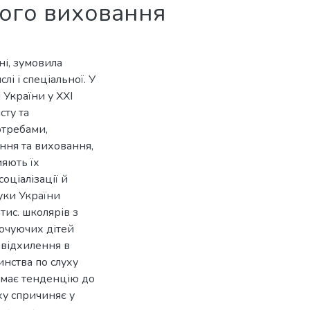
ного виховання
ні, зумовила
лі і спеціальної. У
України у XXI
сту та
отребами,
ння та виховання,
ияють їх
соціалізації й
ауки України
 тис. школярів з
абочуючих дітей
 відхилення в
инства по слуху
і має тенденцію до
ху спричиняє у