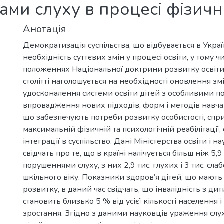
дами слуху в процесі фізич
Анотація
Демократизація суспільства, що відбувається в Украї
необхідність суттєвих змін у процесі освіти, у тому чис
положеннях Національної доктрини розвитку освіти 
столітті наголошується на необхідності оновлення змі
удосконалення системи освіти дітей з особливими п
впровадження нових підходів, форм і методів навча
що забезпечують потреби розвитку особистості, спр
максимальній фізичній та психологічній реабілітації, 
інтеграції в суспільство. Дані Міністерства освіти і н
свідчать про те, що в країні налічується більш ніж 5,9
порушеннями слуху, з них 2,9 тис. глухих і 3 тис. сл
шкільного віку. Показники здоров’я дітей, що мають
розвитку, в даний час свідчать, що інвалідність з дит
становить близько 5 % від усієї кількості населення 
зростання. Згідно з даними науковців ураження слу