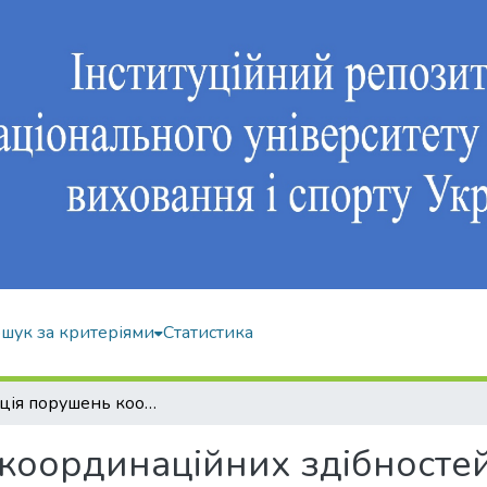
шук за критеріями
Статистика
Корекція порушень координаційних здібностей дітей молодшого шкільного віку з вадами слуху в процесі фізичного виховання
координаційних здібносте