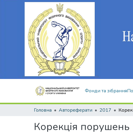
Фонди та зібрання
По
Головна
Автореферати
2017
Корекція порушень 