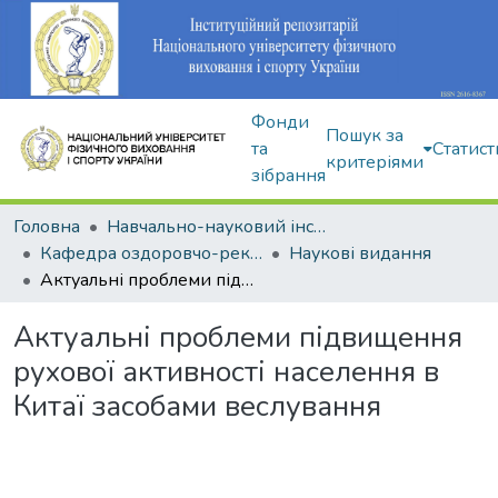
Фонди
Пошук за
та
Статист
критеріями
зібрання
Головна
Навчально-науковий інститут здоров'я, реабілітації та фізичного виховання
Кафедра оздоровчо-рекреаційної рухової активності
Наукові видання
Актуальні проблеми підвищення рухової активності населення в Китаї засобами веслування
Актуальні проблеми підвищення
рухової активності населення в
Китаї засобами веслування