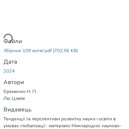
ься...
Файли
Збірник 109 витяг.pdf
(702,96 KB)
Дата
2024
Автори
Єременко Н. П.
Лю Цзяле
Видавець
Тенденції та перспективи розвитку науки і освіти в
умовах глобалізації : матеріали Міжнародної науково-