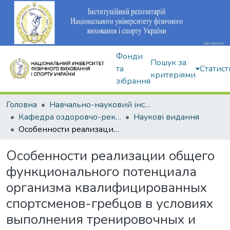
Фонди
Пошук за
та
Статист
критеріями
зібрання
Головна
Навчально-науковий інститут здоров'я, реабілітації та фізичного виховання
Кафедра оздоровчо-рекреаційної рухової активності
Наукові видання
Особенности реализации общего функционального потенциала организма квалифицированных спортсменов-гребцов в условиях выполнения тренировочных и соревновательных нагрузок
Особенности реализации общего
функционального потенциала
организма квалифицированных
спортсменов-гребцов в условиях
выполнения тренировочных и