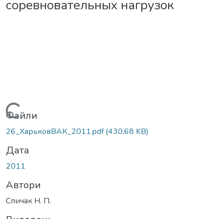
соревновательных нагрузок
Вантажиться...
Файли
26_ХарьковВАК_2011.pdf
(430,68 KB)
Дата
2011
Автори
Спичак Н. П.