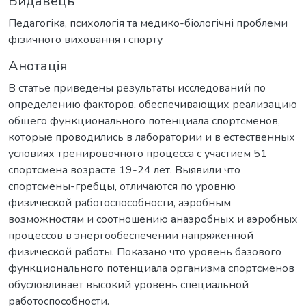
Видавець
Педагогіка, психологія та медико-біологічні проблеми
фізичного виховання і спорту
Анотація
В статье приведены результаты исследований по
определению факторов, обеспечивающих реализацию
общего функционального потенциала спортсменов,
которые проводились в лаборатории и в естественных
условиях тренировочного процесса с участием 51
спортсмена возрасте 19-24 лет. Выявили что
спортсмены-гребцы, отличаются по уровню
физической работоспособности, аэробным
возможностям и соотношению анаэробных и аэробных
процессов в энергообеспечении напряженной
физической работы. Показано что уровень базового
функционального потенциала организма спортсменов
обусловливает высокий уровень специальной
работоспособности.