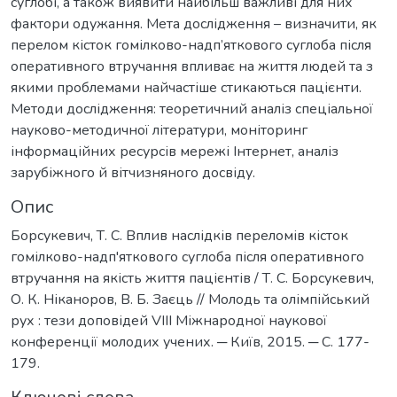
суглобі, а також виявити найбільш важливі для них
фактори одужання. Мета дослідження – визначити, як
перелом кісток гомілково-надп’яткового суглоба після
оперативного втручання впливає на життя людей та з
якими проблемами найчастіше стикаються пацієнти.
Методи дослідження: теоретичний аналіз спеціальної
науково-методичної літератури, моніторинг
інформаційних ресурсів мережі Інтернет, аналіз
зарубіжного й вітчизняного досвіду.
Опис
Борсукевич, Т. С. Вплив наслідків переломів кісток
гомілково-надп'яткового суглоба після оперативного
втручання на якість життя пацієнтів / Т. С. Борсукевич,
О. К. Ніканоров, В. Б. Заєць // Молодь та олімпійський
рух : тези доповідей VIII Міжнародної наукової
конференції молодих учених. ─ Київ, 2015. ─ С. 177-
179.