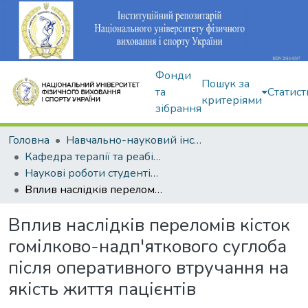
Фонди
Пошук за
та
Статист
критеріями
зібрання
Головна
Навчально-науковий інститут здоров'я, реабілітації та фізичного виховання
Кафедра терапії та реабілітації
Наукові роботи студентів і аспірантів
Вплив наслідків переломів кісток гомілково-надп'яткового суглоба після оперативного втручання на якість життя пацієнтів
Вплив наслідків переломів кісток
гомілково-надп'яткового суглоба
після оперативного втручання на
якість життя пацієнтів