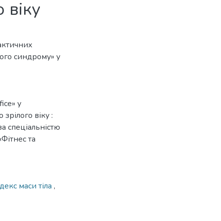
 віку
рактичних
ого синдрому» у
ice» у
зрілого віку :
за спеціальністю
«Фітнес та
.
ндекс маси тіла
,