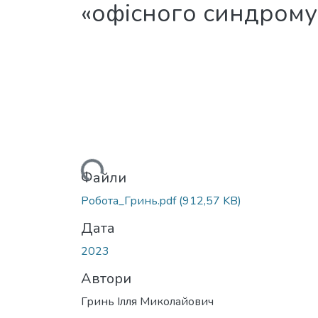
«офісного синдрому»
Вантажиться...
Файли
Робота_Гринь.pdf
(912,57 KB)
Дата
2023
Автори
Гринь Ілля Миколайович