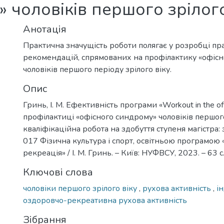
 чоловіків першого зрілого
Анотація
Практична значущість роботи полягає у розробці п
рекомендацій, спрямованих на профілактику «офісн
чоловіків першого періоду зрілого віку.
Опис
Гринь, І. М. Ефективність програми «Workout in the off
профілактиці «офісного синдрому» чоловіків першого 
кваліфікаційна робота на здобуття ступеня магістра: 
017 Фізична культура і спорт, освітньою програмою 
рекреація» / І. М. Гринь. – Київ: НУФВСУ, 2023. – 63 с
Ключові слова
чоловіки першого зрілого віку
,
рухова активність
,
і
оздоровчо-рекреативна рухова активність
Зібрання