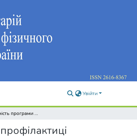
Увійти
Ефективність програми «Workout in the office» у профілактиці «офісного синдрому» чоловіків першого зрілого віку
у профілактиці