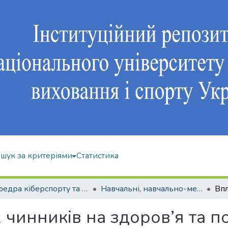
шук за критеріями
Статистика
Кафедра кіберспорту та інформаційних технологій
Навчальні, навчально-методичні видання
чинників на здоров’я та п