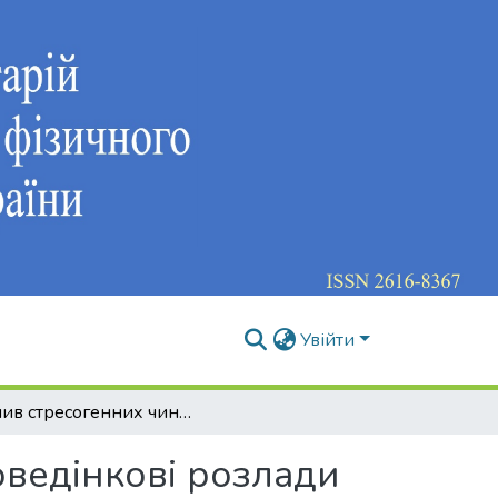
Увійти
Вплив стресогенних чинників на здоров’я та поведінкові розлади студентської молоді
оведінкові розлади