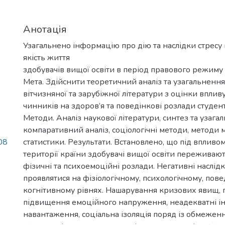
Анотація
Узагальнено інформацію про дію та наслідки стресу 
якість життя
здобувачів вищої освіти в період правового режиму 
Мета. Здійснити теоретичний аналіз та узагальненн
вітчизняної та зарубіжної літератури з оцінки вплив
чинників на здоров’я та поведінкові розлади студент
Методи. Аналіз наукової літератури, синтез та узага
компаративний аналіз, соціологічні методи, методи 
08
статистики. Результати. Встановлено, що під впливо
території країни здобувачі вищої освіти переживают
фізичні та психоемоційні розлади. Негативні наслід
проявлятися на фізіологічному, психологічному, пов
когнітивному рівнях. Нашарування кризових явищ, 
підвищення емоційного напруження, неадекватні і
навантаження, соціальна ізоляція поряд із обмежен