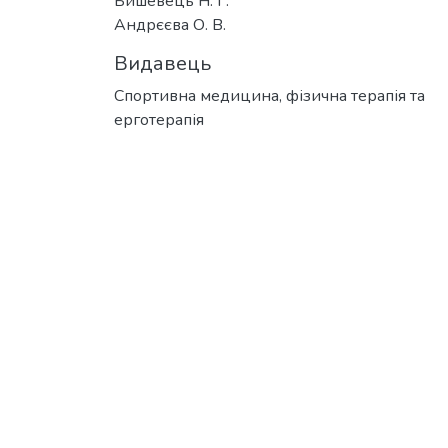
Бишевець Н. Г.
Андрєєва О. В.
Видавець
Спортивна медицина, фізична терапія та
ерготерапія