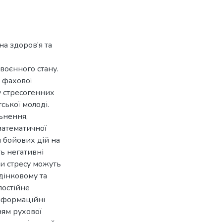
на здоров’я та
воєнного стану.
я фахової
у стресогенних
ської молоді.
льнення,
математичної
м бойових дій на
ь негативні
ки стресу можуть
едінковому та
постійне
нформаційні
ням рухової