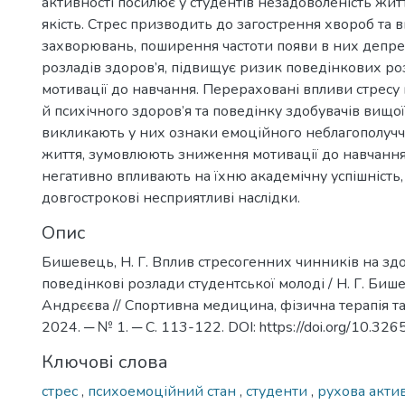
активності посилює у студентів незадоволеність жит
якість. Стрес призводить до загострення хвороб та
захворювань, поширення частоти появи в них депресі
розладів здоров’я, підвищує ризик поведінкових ро
мотивації до навчання. Перераховані впливи стресу 
й психічного здоров’я та поведінку здобувачів вищої
викликають у них ознаки емоційного неблагополучч
життя, зумовлюють зниження мотивації до навчання 
негативно впливають на їхню академічну успішність
довгострокові несприятливі наслідки.
Опис
Бишевець, Н. Г. Вплив стресогенних чинників на здо
поведінкові розлади студентської молоді / Н. Г. Бише
Андрєєва // Спортивна медицина, фізична терапія та
2024. ─ № 1. ─ С. 113-122. DOI: https://doi.org/10.32
Ключові слова
стрес
,
психоемоційний стан
,
студенти
,
рухова акти