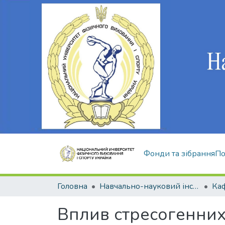
Фонди та зібрання
По
Головна
Навчально-науковий інститут здоров'я, реабілітації та фізичного виховання
Вплив стресогенних 