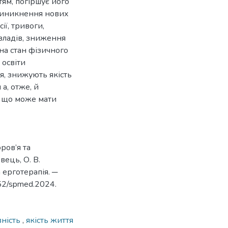
тям, погіршує його
 виникнення нових
ї, тривоги,
зладів, зниження
на стан фізичного
 освіти
я, знижують якість
а, отже, й
, що може мати
ров’я та
вець, О. В.
 ерготерапія. ─
652/spmed.2024.
вність
,
якість життя