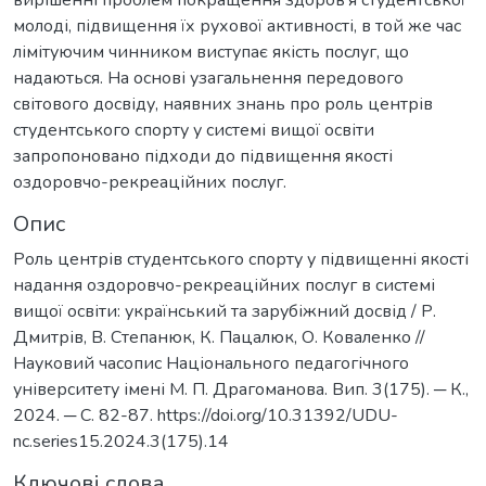
вирішенні проблем покращення здоров’я студентської
молоді, підвищення їх рухової активності, в той же час
лімітуючим чинником виступає якість послуг, що
надаються. На основі узагальнення передового
світового досвіду, наявних знань про роль центрів
студентського спорту у системі вищої освіти
запропоновано підходи до підвищення якості
оздоровчо-рекреаційних послуг.
Опис
Роль центрів студентського спорту у підвищенні якості
надання оздоровчо-рекреаційних послуг в системі
вищої освіти: український та зарубіжний досвід / Р.
Дмитрів, В. Степанюк, К. Пацалюк, О. Коваленко //
Науковий часопис Національного педагогічного
університету імені М. П. Драгоманова. Вип. 3(175). ─ К.,
2024. ─ С. 82-87. https://doi.org/10.31392/UDU-
nc.series15.2024.3(175).14
Ключові слова