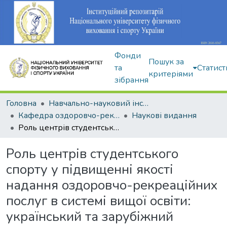
Фонди
Пошук за
та
Статист
критеріями
зібрання
Головна
Навчально-науковий інститут здоров'я, реабілітації та фізичного виховання
Кафедра оздоровчо-рекреаційної рухової активності
Наукові видання
Роль центрів студентського спорту у підвищенні якості надання оздоровчо-рекреаційних послуг в системі вищої освіти: український та зарубіжний досвід.
Роль центрів студентського
спорту у підвищенні якості
надання оздоровчо-рекреаційних
послуг в системі вищої освіти:
український та зарубіжний