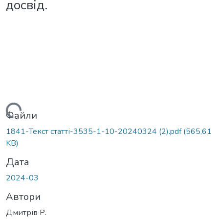
досвід.
ться...
Файли
1841-Текст статті-3535-1-10-20240324 (2).pdf
(565,61
KB)
Дата
2024-03
Автори
Дмитрів Р.