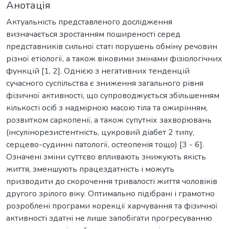
Анотація
Актуальність представленого дослідження
визначається зростанням поширеності серед
представників сильної статі порушень обміну речовин
різної етіології, а також віковими змінами фізіологічних
функцій [1, 2]. Однією з негативних тенденцій
сучасного суспільства є зниження загального рівня
фізичної активності, що супроводжується збільшенням
кількості осіб з надмірною масою тіла та ожирінням,
розвитком саркопенії, а також супутніх захворювань
(інсулінорезистентність, цукровий діабет 2 типу,
серцево-судинні патології, остеопенія тощо) [3 - 6].
Означені зміни суттєво впливають знижують якість
життя, зменшують працездатність і можуть
призводити до скорочення тривалості життя чоловіків
другого зрілого віку. Оптимально підібрані і грамотно
розроблені програми корекції харчування та фізичної
активності здатні не лише запобігати прогресуванню