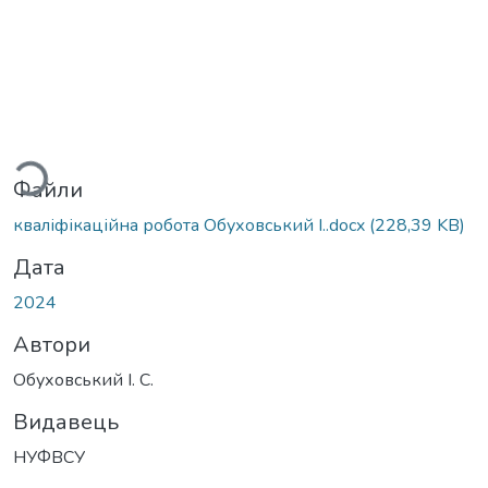
антажиться...
Файли
кваліфікаційна робота Обуховський І..docx
(228,39 KB)
Дата
2024
Автори
Обуховський І. С.
Видавець
НУФВСУ