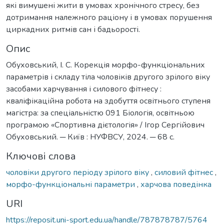
які вимушені жити в умовах хронічного стресу, без
дотримання належного раціону і в умовах порушення
циркадних ритмів сан і бадьорості.
Опис
Обуховський, І. С. Корекція морфо-функціональних
параметрів і складу тіла чоловіків другого зрілого віку
засобами харчування і силового фітнесу :
кваліфікаційна робота на здобуття освітнього ступеня
магістра: за спеціальністю 091 Біологія, освітньою
програмою «Спортивна дієтологія» / Ігор Сергійович
Обуховський. ─ Київ : НУФВСУ, 2024. ─ 68 с.
Ключові слова
чоловіки другого періоду зрілого віку
,
силовий фітнес
,
морфо-функціональні параметри
,
харчова поведінка
URI
https://reposit.uni-sport.edu.ua/handle/787878787/5764