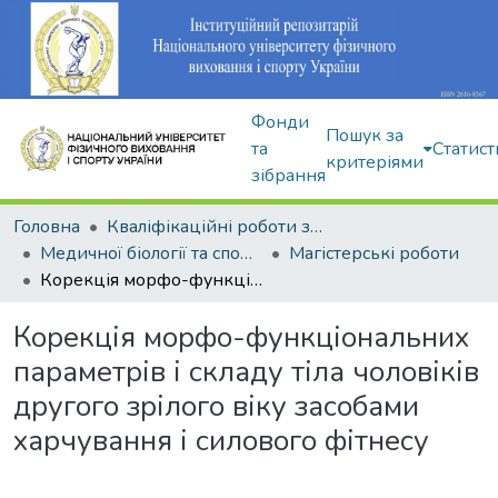
Фонди
Пошук за
та
Статист
критеріями
зібрання
Головна
Кваліфікаційні роботи здобувачів вищої освіти
Медичної біології та спортивної дієтології
Магістерські роботи
Корекція морфо-функціональних параметрів і складу тіла чоловіків другого зрілого віку засобами харчування і силового фітнесу
Корекція морфо-функціональних
параметрів і складу тіла чоловіків
другого зрілого віку засобами
харчування і силового фітнесу