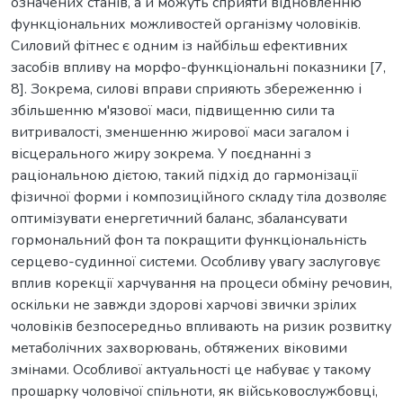
означених станів, а й можуть сприяти відновленню
функціональних можливостей організму чоловіків.
Силовий фітнес є одним із найбільш ефективних
засобів впливу на морфо-функціональні показники [7,
8]. Зокрема, силові вправи сприяють збереженню і
збільшенню м'язової маси, підвищенню сили та
витривалості, зменшенню жирової маси загалом і
вісцерального жиру зокрема. У поєднанні з
раціональною дієтою, такий підхід до гармонізації
фізичної форми і композиційного складу тіла дозволяє
оптимізувати енергетичний баланс, збалансувати
гормональний фон та покращити функціональність
серцево-судинної системи. Особливу увагу заслуговує
вплив корекції харчування на процеси обміну речовин,
оскільки не завжди здорові харчові звички зрілих
чоловіків безпосередньо впливають на ризик розвитку
метаболічних захворювань, обтяжених віковими
змінами. Особливої актуальності це набуває у такому
прошарку чоловічої спільноти, як військовослужбовці,