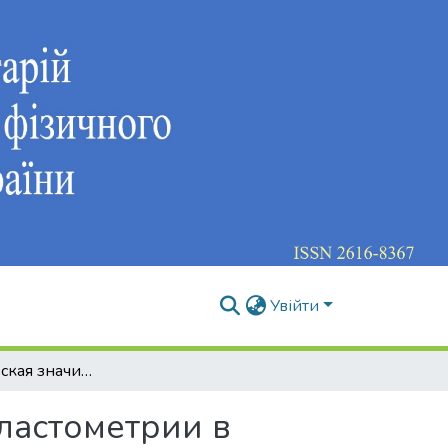
Увійти
Диагностическая значимость ультразвуковой эластометрии в оценке фиброза при хронических диффузных заболеваниях печени
ластометрии в