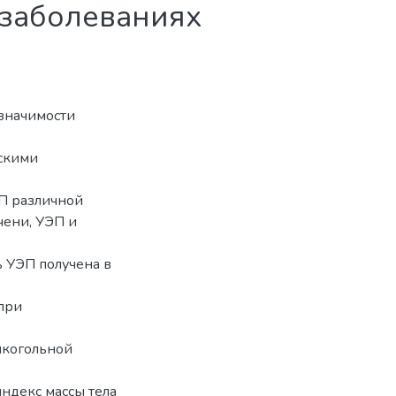
 заболеваниях
значимости
ескими
П различной
чени, УЭП и
ь УЭП получена в
 при
лкогольной
ндекс массы тела