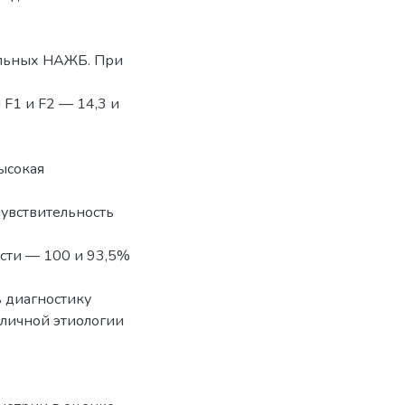
ольных НАЖБ. При
 F1 и F2 — 14,3 и
ысокая
чувствительность
ости — 100 и 93,5%
 диагностику
зличной этиологии