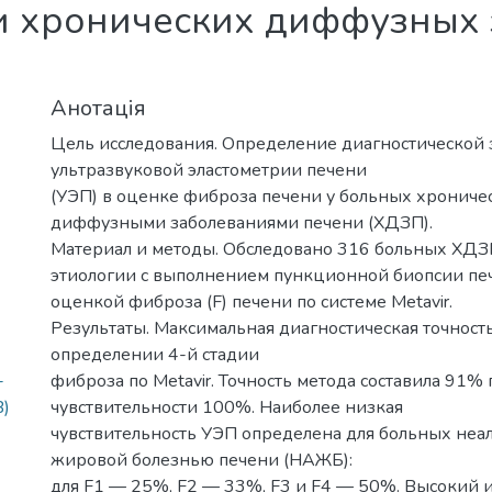
и хронических диффузных
Анотація
Цель исследования. Определение диагностической 
ультразвуковой эластометрии печени
(УЭП) в оценке фиброза печени у больных хронич
диффузными заболеваниями печени (ХДЗП).
Материал и методы. Обследовано 316 больных ХДЗ
этиологии с выполнением пункционной биопсии пе
оценкой фиброза (F) печени по системе Metavir.
Результаты. Максимальная диагностическая точност
определении 4-й стадии
-
фиброза по Metavir. Точность метода составила 91%
B)
чувствительности 100%. Наиболее низкая
чувствительность УЭП определена для больных неа
жировой болезнью печени (НАЖБ):
для F1 — 25%, F2 — 33%, F3 и F4 — 50%. Высокий и