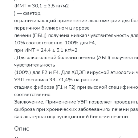
(ИМТ = 30,1 ± 3,8 кг/м2
) — фактор,
ограничивающий применение эластометрии для б
первичном билиарном циррозе
печени (ПБЦ) получена низкая чувствительность для
10% соответственно, 100% для F4,
при ИМТ = 24,4 ± 5,1 кг/м2
. Для алкогольной болезни печени (АБП) получена в
чувствительность
(100%) для F2 и F4. Для ХДЗП вирусной этиологии 
УЭП составила 33–71,4% на ранних
стадиях фиброза (F1 и F2) при высокой специфичн
соответственно.
Заключение. Применение УЭП позволяет проводить
фиброза при хронических заболеваниях печени ра
как альтернативу пункционной биопсии печени.
Опис