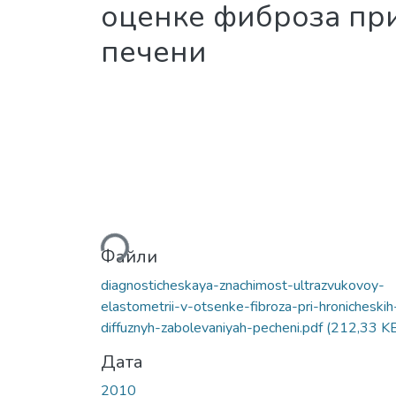
оценке фиброза пр
печени
Вантажиться...
Файли
diagnosticheskaya-znachimost-ultrazvukovoy-
elastometrii-v-otsenke-fibroza-pri-hronicheskih
diffuznyh-zabolevaniyah-pecheni.pdf
(212,33 K
Дата
2010