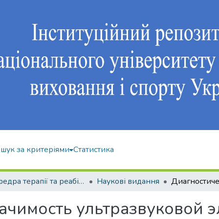
шук за критеріями
Статистика
Кафедра терапії та реабілітації
Наукові видання
ачимость ультразвуковой э