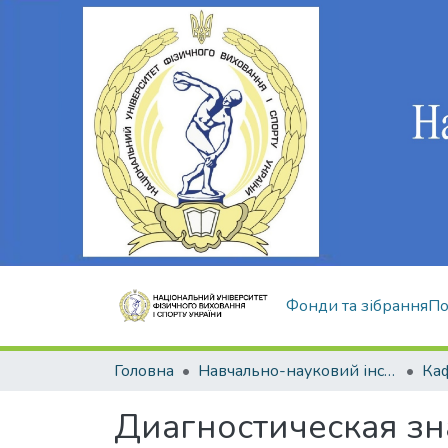
Фонди та зібрання
По
Головна
Навчально-науковий інститут здоров'я, реабілітації та фізичного виховання
Диагностическая зн