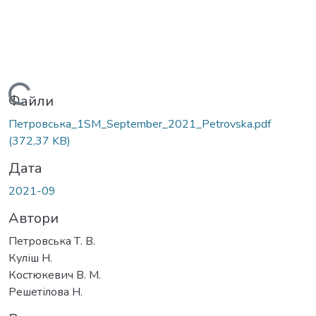
Вантажиться...
Файли
Петровська_1SM_September_2021_Petrovska.pdf
(372,37 KB)
Дата
2021-09
Автори
Петровська Т. В.
Куліш Н.
Костюкевич В. М.
Решетілова Н.