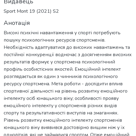
Видавець
Sport Mont 19 (2021) S2
Анотація
Високі психічні навантаження у спорті потребують
пошуку психологічних ресурсів спортсменів.
Необхідність адаптуватися до високих навантажень та
постійної конкуренції водночас з досягненням високих
результатів формує у спортсмена психологічний
профіль особистісних якостей. Емоційний інтелект
розглядається як один з чинників психологічного
ресурсу спортсмена. Мета роботи - дослідити вплив
спортивної діяльності на рівень розвитку емоційного
інтелекту осіб юнацького віку; особливості прояву
емоційного інтелекту у спортсменів різних видів
спорту та результативності виступів на змаганнях.
Рівень розвитку емоційного інтелекту спортсменів
юнацького віку виявився достовірно вищим ніж у їх
однолітків, які не займалися спортом. Отже емоційний