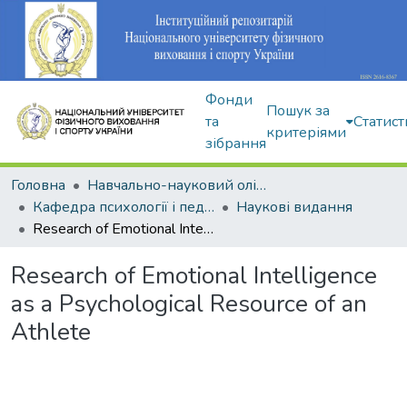
Фонди
Пошук за
та
Статист
критеріями
зібрання
Головна
Навчально-науковий олімпійський інститут
Кафедра психології і педагогіки
Наукові видання
Research of Emotional Intelligence as a Psychological Resource of an Athlete
Research of Emotional Intelligence
as a Psychological Resource of an
Athlete