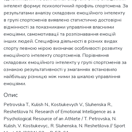
інтелект формує психологічний профіль спортсмена. За
результатами аналізу складових емоційного інтелекту
в групі спортсменів виявлено статистично достовірні
відмінності за показниками управління власними
емоціями, самомотивації та розпізнавання емоцій
інших людей. Специфіка діяльності в різних видах
спорту певною мірою визначає особливості розвитку
емоційного інтелекту спортсменів. Порівняння
складових емоційного інтелекту у групі спортсменів за
ознакою результативності у змаганнях встановило
найбільшу різницю між ними за шкалою управління
емоціями.
Опис
Petrovska T., Kulish N., Kostiukevych V., Sluhenska R.,
Reshetilova N. Research of Emotional Intelligence as a
Psychological Resource of an Athlete / T. Petrovska, N.
Kulish, V. Kostiukevyc., R. Sluhenska, N. Reshetilova // Sport