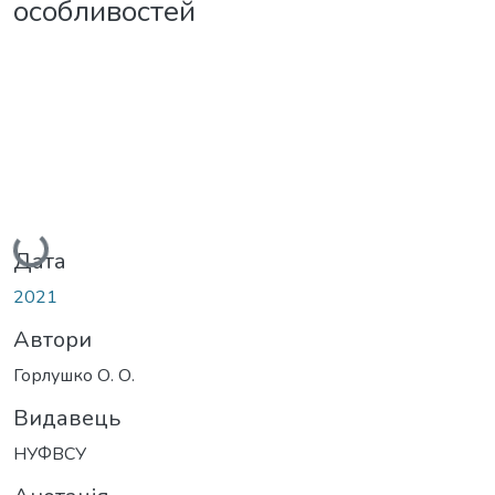
особливостей
Вантажиться...
Дата
2021
Автори
Горлушко О. О.
Видавець
НУФВСУ