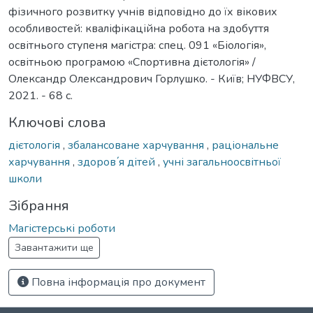
фізичного розвитку учнів відповідно до їх вікових
особливостей: кваліфікаційна робота на здобуття
освітнього ступеня магістра: спец. 091 «Біологія»,
освітньою програмою «Спортивна дієтологія» /
Олександр Олександрович Горлушко. - Київ; НУФВСУ,
2021. - 68 с.
Ключові слова
дієтологія
,
збалансоване харчування
,
раціональне
харчування
,
здоров´я дітей
,
учні загальноосвітньої
школи
Зібрання
Магістерські роботи
Завантажити ще
Повна інформація про документ