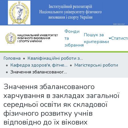
Фонди
Пошук за
та
Статист
критеріями
зібрання
Головна
Кваліфікаційні роботи здобувачів вищої освіти
Кафедра здоров'я, фітнесу та рекреації
Магістерські роботи
Значення збалансованого харчування в закладах загальної середньої освіти як складової фізичного розвитку учнів відповідно до їх вікових особливостей
Значення збалансованого
харчування в закладах загальної
середньої освіти як складової
фізичного розвитку учнів
відповідно до їх вікових