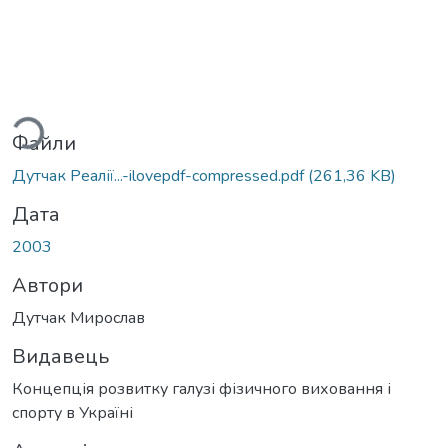
ться...
Файли
Дутчак Реалії...-ilovepdf-compressed.pdf
(261,36 KB)
Дата
2003
Автори
Дутчак Мирослав
Видавець
Концепція розвитку галузі фізичного виховання і
спорту в Україні