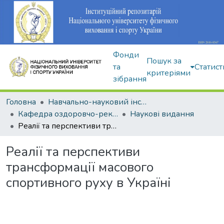
Фонди
Пошук за
та
Статист
критеріями
зібрання
Головна
Навчально-науковий інститут здоров'я, реабілітації та фізичного виховання
Кафедра оздоровчо-рекреаційної рухової активності
Наукові видання
Реалії та перспективи трансформації масового спортивного руху в Україні
Реалії та перспективи
трансформації масового
спортивного руху в Україні