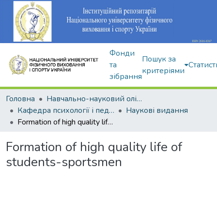
Фонди
Пошук за
та
Статист
критеріями
зібрання
Головна
Навчально-науковий олімпійський інститут
Кафедра психології і педагогіки
Наукові видання
Formation of high quality life of students-sportsmen
Formation of high quality life of
students-sportsmen