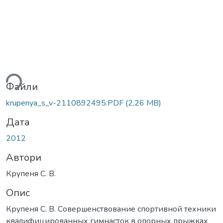
ься...
Файли
krupenya_s_v-2110892495.PDF
(2,26 MB)
Дата
2012
Автори
Крупеня С. В.
Опис
Крупеня С. В. Совершенствование спортивной техники
квалифицированных гимнасток в опорных прыжках