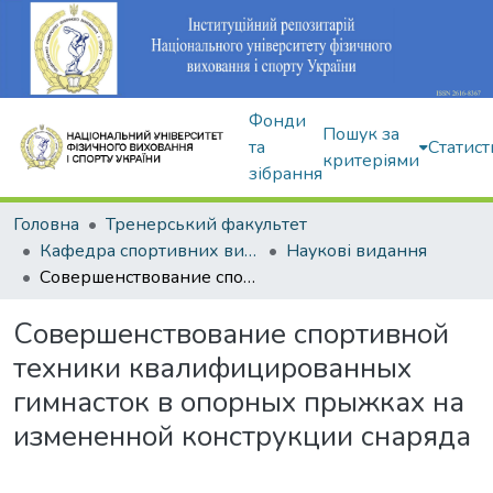
Фонди
Пошук за
та
Статист
критеріями
зібрання
Головна
Тренерський факультет
Кафедра спортивних видів гімнастики
Наукові видання
Совершенствование спортивной техники квалифицированных гимнасток в опорных прыжках на измененной конструкции снаряда
Совершенствование спортивной
техники квалифицированных
гимнасток в опорных прыжках на
измененной конструкции снаряда