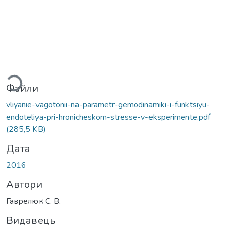
иться...
Файли
vliyanie-vagotonii-na-parametr-gemodinamiki-i-funktsiyu-
endoteliya-pri-hronicheskom-stresse-v-eksperimente.pdf
(285,5 KB)
Дата
2016
Автори
Гаврелюк С. В.
Видавець