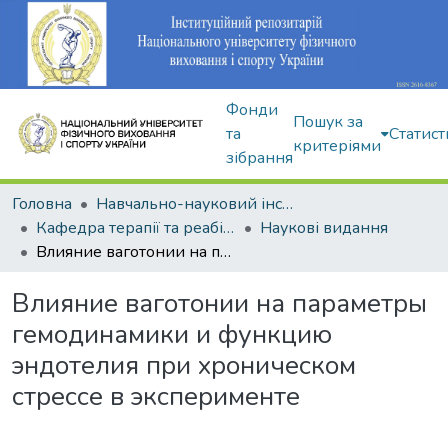
Фонди
Пошук за
та
Статист
критеріями
зібрання
Головна
Навчально-науковий інститут здоров'я, реабілітації та фізичного виховання
Кафедра терапії та реабілітації
Наукові видання
Влияние ваготонии на параметры гемодинамики и функцию эндотелия при хроническом стрессе в эксперименте
Влияние ваготонии на параметры
гемодинамики и функцию
эндотелия при хроническом
стрессе в эксперименте