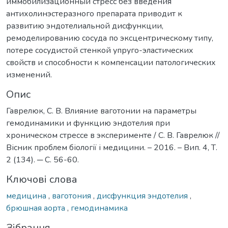
иммобилизационный стресс без введения
антихолинэстеразного препарата приводит к
развитию эндотелиальной дисфункции,
ремоделированию сосуда по эксцентрическому типу,
потере сосудистой стенкой упруго-эластических
свойств и способности к компенсации патологических
изменений.
Опис
Гаврелюк, С. В. Влияние ваготонии на параметры
гемодинамики и функцию эндотелия при
хроническом стрессе в эксперименте / С. В. Гаврелюк //
Вісник проблем біології і медицини. – 2016. – Вип. 4, Т.
2 (134). ─ С. 56-60.
Ключові слова
медицина
,
ваготония
,
дисфункция эндотелия
,
брюшная аорта
,
гемодинамика
Зібрання