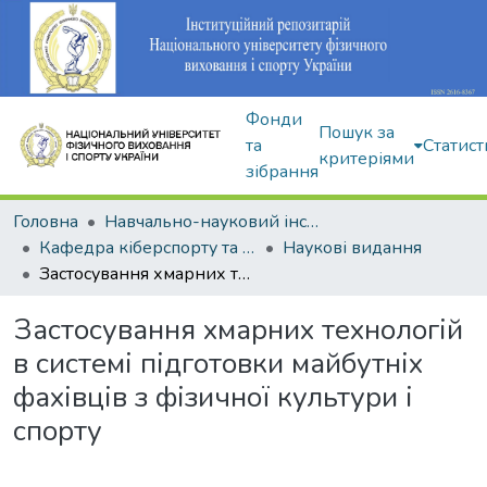
Фонди
Пошук за
та
Статист
критеріями
зібрання
Головна
Навчально-науковий інститут здоров'я, реабілітації та фізичного виховання
Кафедра кіберспорту та інформаційних технологій
Наукові видання
Застосування хмарних технологій в системі підготовки майбутніх фахівців з фізичної культури і спорту
Застосування хмарних технологій
в системі підготовки майбутніх
фахівців з фізичної культури і
спорту