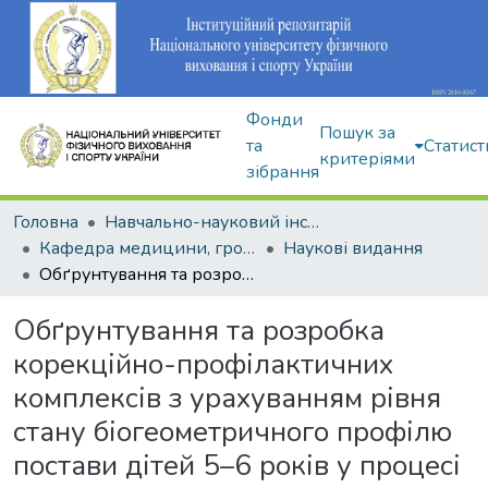
Фонди
Пошук за
та
Статист
критеріями
зібрання
Головна
Навчально-науковий інститут здоров'я, реабілітації та фізичного виховання
Кафедра медицини, громадського здоров'я та екології спорту
Наукові видання
Обґрунтування та розробка корекційно-профілактичних комплексів з урахуванням рівня стану біогеометричного профілю постави дітей 5–6 років у процесі фізичної реабілітації
Обґрунтування та розробка
корекційно-профілактичних
комплексів з урахуванням рівня
стану біогеометричного профілю
постави дітей 5–6 років у процесі