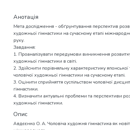
Анотація
Мета дослідження - обґрунтування перспектив розви
художньої гімнастики на сучасному етапі міжнародн
руху.
Завдання:
1. Проаналізувати передумови виникнення розвитку
художньої гімнастики в світі.
2. Здійснити порівняльну характеристику японської т
чоловічої художньої гімнастики на сучасному етапі.
3. Оцінити сприйняття суспільством чоловічої дисци
гімнастики.
4. Визначити актуальні проблеми та перспективи роз
художньої гімнастики.
Опис
Авдєєнко О. А. Чоловіча художня гімнастика як нові