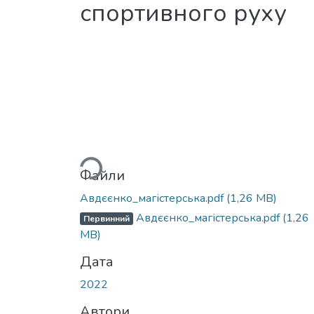
спортивного руху
Вантажиться...
Файли
Авдєєнко_магістерська.pdf
(1,26 MB)
Авдєєнко_магістерська.pdf
(1,26
Первинний
MB)
Дата
2022
Автори