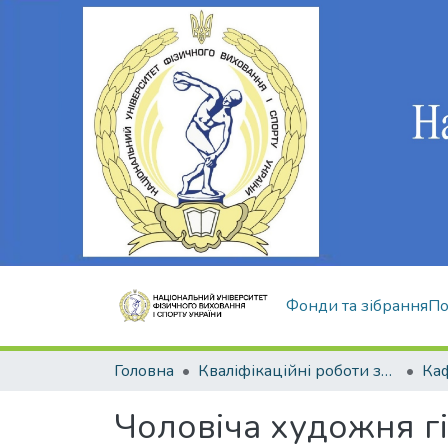
Фонди та зібрання
По
Головна
Кваліфікаційні роботи здобувачів вищої освіти
Чоловіча художня г