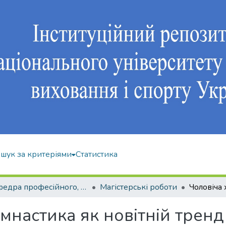
шук за критеріями
Статистика
Кафедра професійного, неолімпійського та адаптивного спорту
Магістерські роботи
імнастика як новітній трен