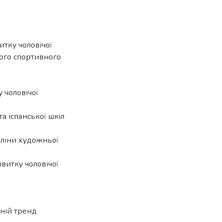
тку чоловічої
ого спортивного
 чоловічої
а іспанської шкіл
пліни художньої
витку чоловічої
тній тренд