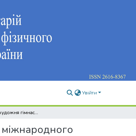
Увійти
Чоловіча художня гімнастика як новітній тренд міжнародного спортивного руху
д міжнародного