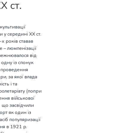
Х ст.
культивації
 у середині ХХ ст.
-х років ставав
ше – люмпенізації
алежнювалося від
 одну із спонук
ю проведення
ри, за якої влада
сть і та
ролетаріату (попри
щення військової
, що засвідчили
рт як один із
асіб популяризації
ня в 1921 р.