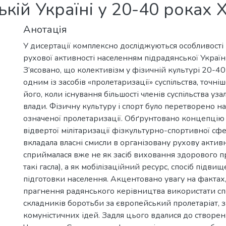
кій Україні у 20-40 роках Х
Анотація
У дисертації комплексно досліджуються особливості 
рухової активності населенням підрадянської України
З’ясовано, що колективізм у фізичній культурі 20-40
одним із засобів «пролетаризації» суспільства, точні
його, коли існування більшості членів суспільства уз
влади. Фізичну культуру і спорт було перетворено на
означеної пролетаризації. Обґрунтовано концепці
відвертої мілітаризації фізкультурно-спортивної сфе
вкладала власні смисли в організовану рухову активні
сприймалася вже не як засіб виховання здорового п
такі гасла), а як мобілізаційний ресурс, спосіб підви
підготовки населення. Акцентовано увагу на фактах
прагнення радянського керівництва використати спо
складників боротьби за європейський пролетаріат, з
комуністичних ідей. Задля цього вдалися до створен