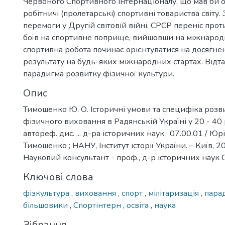
Червоного Спортивного Інтернаціоналу, що мав би о
робітничі (пролетарські) спортивні товариства світу. 
перемоги у Другій світовій війні, СРСР переніс прот
боїв на спортивне поприще, вийшовши на міжнародн
спортивна робота починає орієнтуватися на досягн
результату на будь-яких міжнародних стартах. Відта
парадигма розвитку фізичної культури.
Опис
Тимошенко Ю. О. Історичні умови та специфіка розв
фізичного виховання в Радянській Україні у 20 - 40 р
автореф. дис. ... д-ра історичних наук : 07.00.01 / 
Тимошенко ; НАНУ, Інститут історії України. – Київ, 201
Науковий консультант - проф., д-р історичних наук О.
Ключові слова
фізкультура
,
виховання
,
спорт
,
мілітаризація
,
пара
більшовики
,
Спортінтерн
,
освіта
,
наука
Зібрання