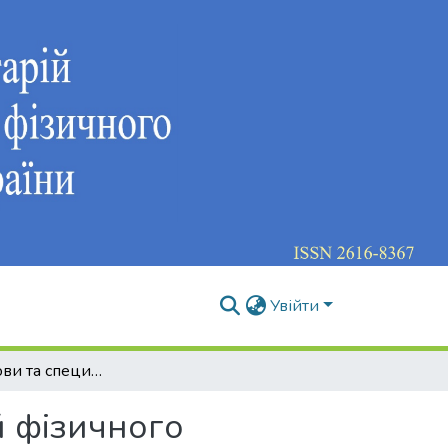
Увійти
Історичні умови та специфіка розвитку спорту й фізичного виховання в радянській Україні у 20-40 роках ХХ ст.
й фізичного