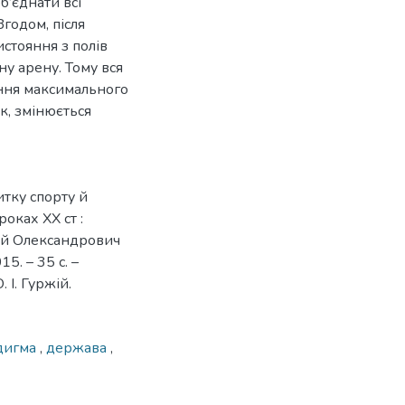
б’єднати всі
Згодом, після
истояння з полів
у арену. Тому вся
ення максимального
к, змінюється
итку спорту й
оках XX ст :
Юрій Олександрович
5. – 35 с. –
 І. Гуржій.
дигма
,
держава
,