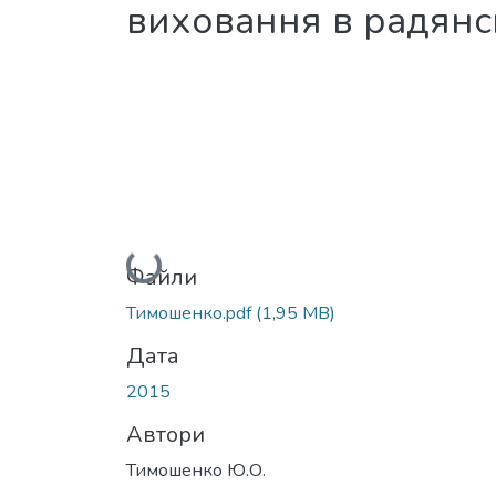
виховання в радянсь
Вантажиться...
Файли
Тимошенко.pdf
(1,95 MB)
Дата
2015
Автори
Тимошенко Ю.О.