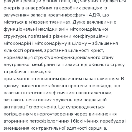
рахунок реакцій різних типів, під час яких виділяється
енергія в анаеробних та аеробних реакціях із
залученням запасів креатинфосфату і АДФ, що
містяться в м’язових тканинах. Дуже важливими є
функціональні наслідки змін мітохондріальної
структури, пов’язані з різними конфігураціями
мітохондрій і мітохондріуму в цілому − збільшення
кількості органел, зростання щільності крист,
нормалізація структурно-функціонального стану
внутрішньої мембрани та її захист від окисного стресу
та робочої гіпоксії, які
притаманні інтенсивним фізичним навантаженням. В
цілому, численні метаболічні процеси в міокарді, що
властиві інтенсивним фізичним навантаженням,
зазнають негативних зрушень при подальшій
активізації спортсменів. Це супроводжується
погіршенням енергоутворення через виникнення
вторинних патофізіологічних і біохімічних перебудов і
зменшення контрактильної здатності серця, а,