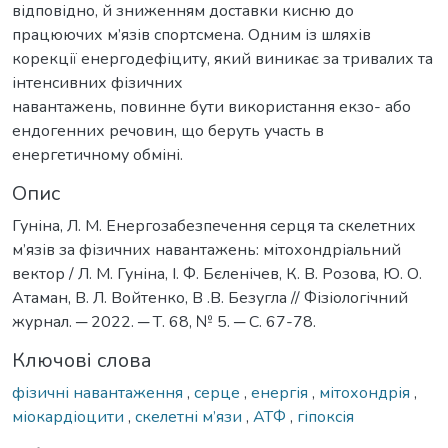
відповідно, й зниженням доставки кисню до
працюючих м’язів спортсмена. Одним із шляхів
корекції енергодефіциту, який виникає за тривалих та
інтенсивних фізичних
навантажень, повинне бути використання екзо- або
ендогенних речовин, що беруть участь в
енергетичному обміні.
Опис
Гуніна, Л. М. Енергозабезпечення серця та скелетних
м’язів за фізичних навантажень: мітохондріальний
вектор / Л. М. Гуніна, І. Ф. Бєленічев, К. В. Розова, Ю. О.
Атаман, В. Л. Войтенко, В .В. Безугла // Фізіологічний
журнал. ─ 2022. ─ Т. 68, № 5. ─ С. 67-78.
Ключові слова
фізичні навантаження
,
серце
,
енергія
,
мітохондрія
,
міокардіоцити
,
скелетні м’язи
,
АТФ
,
гіпоксія