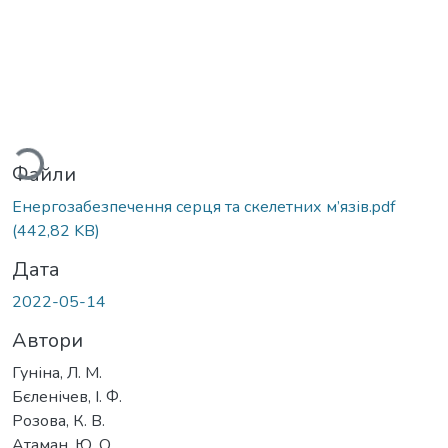
антажиться...
Файли
Енергозабезпечення серця та скелетних м’язів.pdf
(442,82 KB)
Дата
2022-05-14
Автори
Гуніна, Л. М.
Бєленічев, І. Ф.
Розова, К. В.
Атаман, Ю. О.