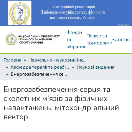
Фонди
Пошук за
та
Статист
критеріями
зібрання
Головна
Навчально-науковий інститут здоров'я, реабілітації та фізичного виховання
Кафедра терапії та реабілітації
Наукові видання
Енергозабезпечення серця та скелетних м’язів за фізичних навантажень: мітохондріальний вектор
Енергозабезпечення серця та
скелетних м’язів за фізичних
навантажень: мітохондріальний
вектор