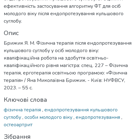
ефективність застосування алгоритму ФТ для осіб
молодого віку після ендопротезування кульшового
суглобу.
Опис
Брижик Я. М. Фізична терапія після ендопротезування
кульшового суглобу у осіб молодого віку:
кваліфікаційна робота на здобуття освітньо-
кваліфікаційного рівня магістра: спец. 227 – Фізична
терапія, ерготерапія освітньою програмою: «Фізична
терапія» / Яна Миколаївна Брижик. - Київ: НУФВСУ,
2023. – 55 с.
Ключові слова
фізична терапія
,
ендопротезування кульшового
суглобу
,
особи молодого віку
,
ендопротезування
,
остеоартрит
Зібрання