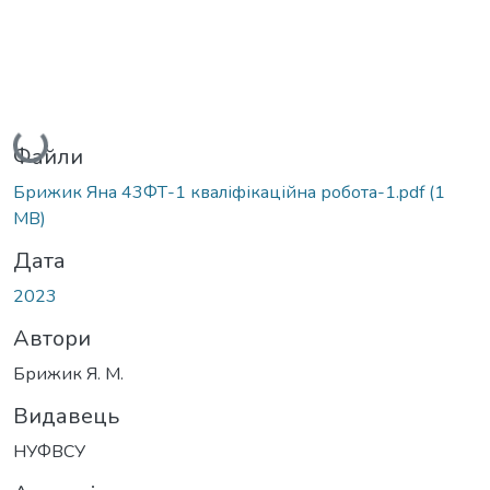
Вантажиться...
Файли
Брижик Яна 43ФТ-1 кваліфікаційна робота-1.pdf
(1
MB)
Дата
2023
Автори
Брижик Я. М.
Видавець
НУФВСУ