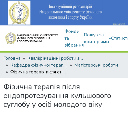
Фонди
Пошук за
та
Статист
критеріями
зібрання
Головна
Кваліфікаційні роботи здобувачів вищої освіти
Кафедра фізичної терапії та ерготерапії
Магістерські роботи
Фізична терапія після ендопротезування кульшового суглобу у осіб молодого віку
Фізична терапія після
ендопротезування кульшового
суглобу у осіб молодого віку