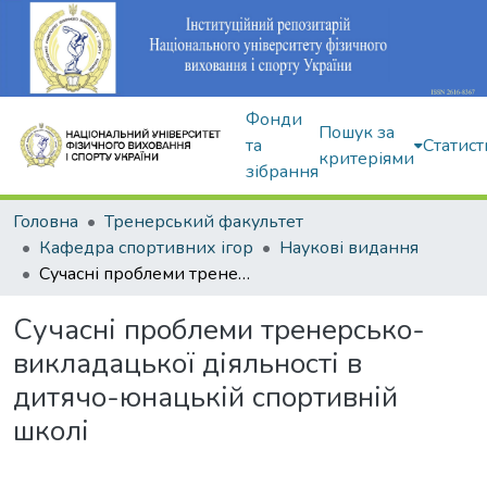
Фонди
Пошук за
та
Статист
критеріями
зібрання
Головна
Тренерський факультет
Кафедра спортивних ігор
Наукові видання
Сучасні проблеми тренерсько-викладацької діяльності в дитячо-юнацькій спортивній школі
Сучасні проблеми тренерсько-
викладацької діяльності в
дитячо-юнацькій спортивній
школі