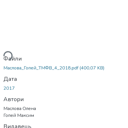
ься...
Файли
Маслова_Гопей_ТМФВ_4_2018.pdf
(400,07 KB)
Дата
2017
Автори
Маслова Олена
Гопей Максим
Видавець