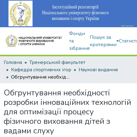
Фонди
Пошук за
та
Статист
критеріями
зібрання
Головна
Тренерський факультет
Кафедра спортивних ігор
Наукові видання
Обгрунтування необхідності розробки інноваційних технологій для оптимізації процесу фізичного виховання дітей з вадами слуху
Обгрунтування необхідності
розробки інноваційних технологій
для оптимізації процесу
фізичного виховання дітей з
вадами слуху