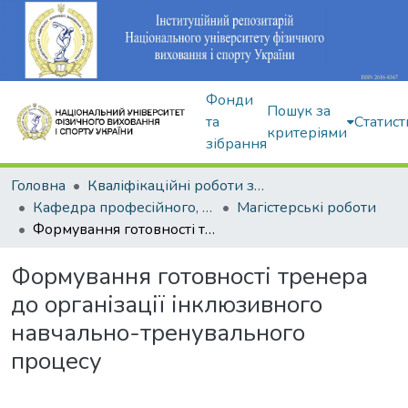
Фонди
Пошук за
та
Статист
критеріями
зібрання
Головна
Кваліфікаційні роботи здобувачів вищої освіти
Кафедра професійного, неолімпійського та адаптивного спорту
Магістерські роботи
Формування готовності тренера до організації інклюзивного навчально-тренувального процесу
Формування готовності тренера
до організації інклюзивного
навчально-тренувального
процесу