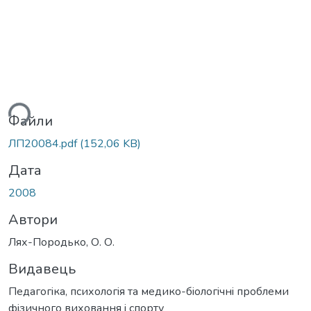
ься...
Файли
ЛП20084.pdf
(152,06 KB)
Дата
2008
Автори
Лях-Породько, О. О.
Видавець
Педагогiка, психологiя та медико-бiологiчнi проблеми
фiзичного виховання i спорту