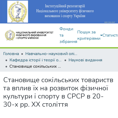
Фонди
Пошук за
та
Статист
критеріями
зібрання
Головна
Навчально-науковий олімпійський інститут
Кафедра історії і теорії олімпійського спорту
Наукові видання
Становище сокільських товариств та вплив їх на розвиток фізичної культури і спорту в СРСР в 20-30-х рр. XX століття
Становище сокільських товариств
та вплив їх на розвиток фізичної
культури і спорту в СРСР в 20-
30-х рр. XX століття