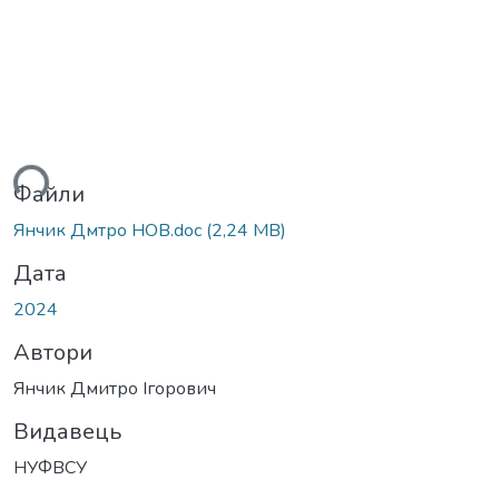
ься...
Файли
Янчик Дмтро НОВ.doc
(2,24 MB)
Дата
2024
Автори
Янчик Дмитро Ігорович
Видавець
НУФВСУ