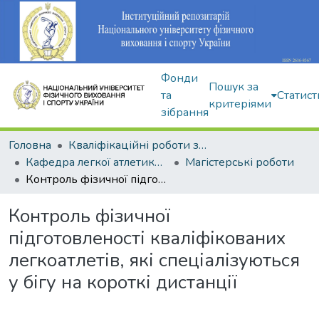
Фонди
Пошук за
та
Статист
критеріями
зібрання
Головна
Кваліфікаційні роботи здобувачів вищої освіти
Кафедра легкої атлетики, зимових видів та велосипедного спорту
Магістерські роботи
Контроль фізичної підготовленості кваліфікованих легкоатлетів, які спеціалізуються у бігу на короткі дистанції
Контроль фізичної
підготовленості кваліфікованих
легкоатлетів, які спеціалізуються
у бігу на короткі дистанції