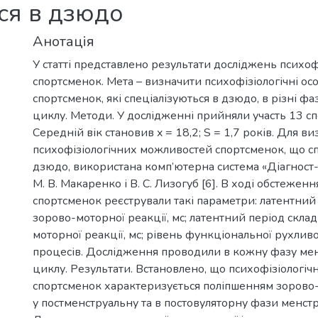
я в дзюдо
Анотація
У статті представлено результати досліджень психоф
спортсменок. Мета – визначити психофізіологічні ос
спортсменок, які спеціалізуються в дзюдо, в різні ф
циклу. Методи. У дослідженні прийняли участь 13 с
Середній вік становив x = 18,2; S = 1,7 років. Для в
психофізіологічних можливостей спортсменок, що сп
дзюдо, використана комп’ютерна система «Діагност
М. В. Макаренко і В. С. Лизогуб [6]. В ході обстеження
спортсменок реєстрували такі параметри: латентний 
зорово-моторної реакції, мс; латентний період скла
моторної реакції, мс; рівень функціональної рухлив
процесів. Дослідження проводили в кожну фазу ме
циклу. Результати. Встановлено, що психофізіологіч
спортсменок характеризується поліпшенням зорово
у постменструальну та в постовуляторну фази менст