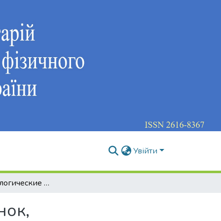
Увійти
Психофизиологические особенности спортсменок, специализирующихся в дзюдо
нок,