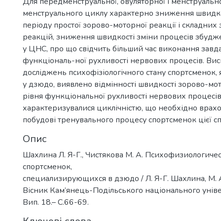
Для передменструальної, овуляторної і менструальн
менструального циклу характерно зниження швидко
періоду простої зорово-моторної реакції і складни
реакцій, зниження швидкості зміни процесів збудж
у ЦНС, про що свідчить більший час виконання завда
функціональ-ної рухливості нервових процесів. Висн
досліджень психофізіологічного стану спортсменок, я
у дзюдо, виявлено відмінності швидкості зорово-мо
рівня функціональної рухливості нервових процесів,
характеризувалися циклічністю, що необхідно врах
побудові тренувального процесу спортсменок цієї спе
Опис
Шахлина Л. Я-Г., Чистякова М. А. Психофизиологиче
спортсменок,
специализирующихся в дзюдо / Л. Я-Г. Шахлина, М. А
Вісник Кам’янець-Подільського національного універ
Вип. 18.– С.66-69.