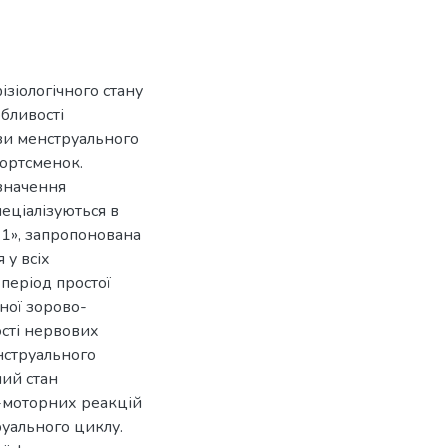
ізіологічного стану
обливості
ази менструального
портсменок.
изначення
еціалізуються в
-1», запропонована
 у всіх
період простої
дної зорово-
ості нервових
нструального
ний стан
-моторних реакцій
руального циклу.