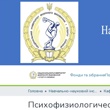
Фонди та зібрання
По
Головна
Навчально-науковий інститут здоров'я, реабілітації та фізичного виховання
Психофизиологичес