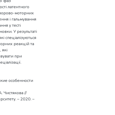
ої фаз
сті латентного
х зорово-моторних
ення і гальмування
ння у тесті
овки. У результаті
кі спеціалізуються
торних реакцій та
 які
овувати при
ціалізації.
ские особенности
. Чистякова //
ситету. – 2020. –