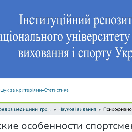
шук за критеріями
Статистика
Кафедра медицини, громадського здоров'я та екології спорту
Наукові видання
кие особенности спортсме