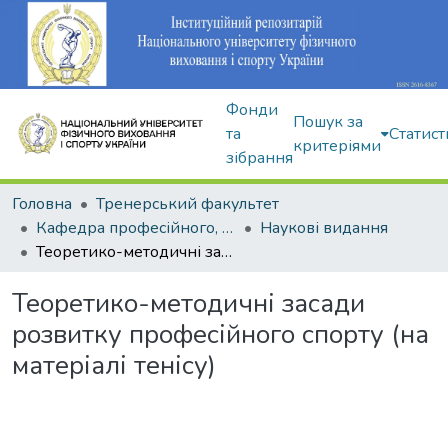
Фонди
Пошук за
та
Статист
критеріями
зібрання
Головна
Тренерський факультет
Кафедра професійного, неолімпійського та адаптивного спорту
Наукові видання
Теоретико-методичні засади розвитку професійного спорту (на матеріалі тенісу)
Теоретико-методичні засади
розвитку професійного спорту (на
матеріалі тенісу)