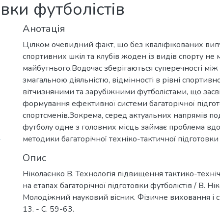
овки футболістів
Анотація
Цілком очевидний факт, що без кваліфікованих вип
спортивних шкіл та клубів жоден із видів спорту не 
майбутнього.Водочас зберігаються суперечності мі
змагальною діяльністю, відмінності в рівні спортивн
вітчизняними та зарубіжними футболістами, що засв
формування ефективної системи багаторічної підго
спортсменів.Зокрема, серед актуальних напрямів п
футболу одне з головних місць займає проблема вд
-
методики багаторічної техніко-тактичної підготовки
Опис
Ніколаєнко В. Технологія підвищення тактико-техніч
на етапах багаторічної підготовки футболістів / В. Нік
Молодіжний науковий вісник. Фізичне виховання і сп
13. - С. 59-63.