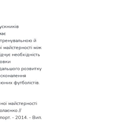
ускників
має
ж тренувальною й
ої майстерності між
ідчує необхідність
товки
одальшого розвитку
осконалення
 юних футболістів.
ної майстерності
олаєнко //
орт. - 2014. - Вип.