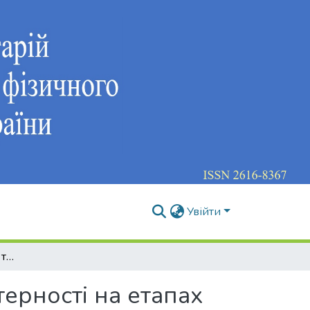
Увійти
Технологія підвищення тактико-технічної майстерності на етапах багаторічної підготовки футболістів
ерності на етапах