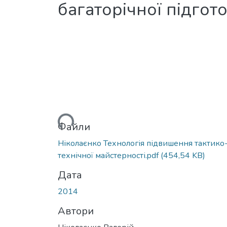
багаторічної підгот
Вантажиться...
Файли
Ніколаєнко Технологія підвишення тактико
технічної майстерності.pdf
(454,54 KB)
Дата
2014
Автори