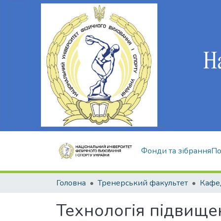
Фонди та зібрання
По
Головна
Тренерський факультет
Кафе
Технологія підвищен