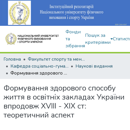
Фонди
Пошук за
та
Статист
критеріями
зібрання
Головна
Факультет спорту та менеджменту
Кафедра соціально-гуманітарних дисциплін
Наукові видання
Формування здорового способу життя в освітніх закладах України впродовж XVIII - XIX ст: теоретичний аспект
Формування здорового способу
життя в освітніх закладах України
впродовж XVIII - XIX ст:
теоретичний аспект