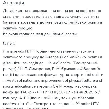
Анотація
Дослідження спрямоване на визначення порівняння
ставлення вихователів закладів дошкільної освіти та
батьків вихованців до інтеграції олімпійської освіти в
освітній процес.
Ключові слова: заклад дошкільної освіти
Опис
Лимаренко Н. П. Порівняння ставлення учасників
освітнього процесу до інтеграції олімпійської освіти в
діяльність закладів дошкільної освіти [Електронний
ресурс] / Н. П. Лимаренко, В. М. Єрмолова // Здоров'я
нації і вдосконалення фізкультурно-спортивної освіти
= Health of nation and improvement of physical culture and
sports education : матеріали 5-ї Міжнар. наук.-практ.
конф. до 140-річчя НТУ "ХПІ", 16-17 квітня 2025 р. /
гол. ред. А. В. Кіпенський ; Нац. техн. ун-т "Харків.
політехн. ін-т". – Електрон. текст. дані. – Харків : НТУ