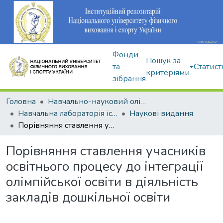
Фонди
Пошук за
та
Статист
критеріями
зібрання
Головна
Навчально-науковий олімпійський інститут
Навчальна лабораторія історії та теорії олімпійського спорту
Наукові видання
Порівняння ставлення учасників освітнього процесу до інтеграції олімпійської освіти в діяльність закладів дошкільної освіти
Порівняння ставлення учасників
освітнього процесу до інтеграції
олімпійської освіти в діяльність
закладів дошкільної освіти