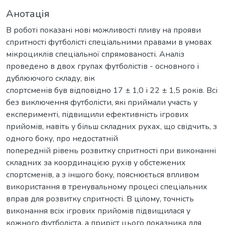
Анотація
В роботі показані нові можливості пливу на прояви
спритності футболісті спеціальними правами в умовах
мікроциклів спеціальної спрямованості. Аналіз
проведено в двох групах футболістів - основного і
дублюючого складу, вік
спортсменів був відповідно 17 ± 1,0 і 22 ± 1,5 років. Всі
без виключення футболісти, які приймали участь у
експерименті, підвищили ефективність ігрових
прийомів, навіть у більш складних рухах, що свідчить, з
одного боку, про недостатній
попередній рівень розвитку спритності при виконанні
складних за координацією рухів у обстежених
спортсменів, а з іншого боку, пояснюється впливом
використання в тренувальному процесі спеціальних
вправ для розвитку спритності. В цілому, точність
виконання всіх ігрових прийомів підвищилася у
кожного футболіста, а приріст цього показника для