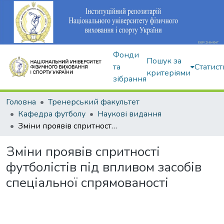
Фонди
Пошук за
та
Статист
критеріями
зібрання
Головна
Тренерський факультет
Кафедра футболу
Наукові видання
Зміни проявів спритності футболістів під впливом засобів спеціальної спрямованості
Зміни проявів спритності
футболістів під впливом засобів
спеціальної спрямованості