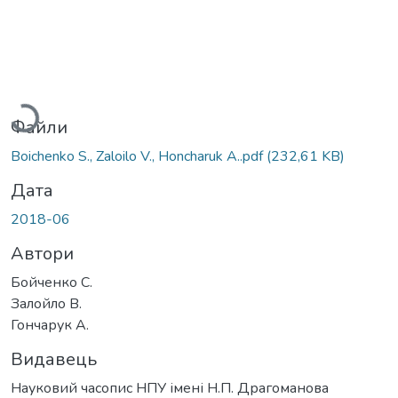
Вантажиться...
Файли
Boichenko S., Zaloilo V., Honcharuk A..pdf
(232,61 KB)
Дата
2018-06
Автори
Бойченко С.
Залойло В.
Гончарук А.
Видавець
Науковий часопис НПУ імені Н.П. Драгоманова