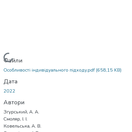
Вантажиться...
Файли
Особливості індивідуального підходу.pdf
(658,15 KB)
Дата
2022
Автори
Згурський, А. А.
Смоляр, І. І.
Ковельська, А. В.