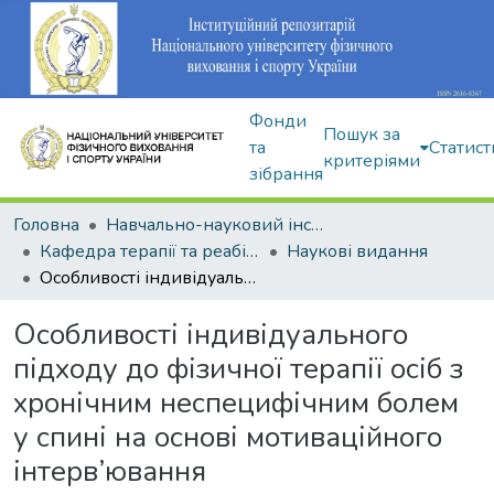
Фонди
Пошук за
та
Статист
критеріями
зібрання
Головна
Навчально-науковий інститут здоров'я, реабілітації та фізичного виховання
Кафедра терапії та реабілітації
Наукові видання
Особливості індивідуального підходу до фізичної терапії осіб з хронічним неспецифічним болем у спині на основі мотиваційного інтерв’ювання
Особливості індивідуального
підходу до фізичної терапії осіб з
хронічним неспецифічним болем
у спині на основі мотиваційного
інтерв’ювання