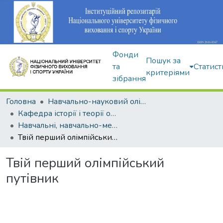
Фонди
Пошук за
та
Статист
критеріями
зібрання
Головна
Навчально-науковий олімпійський інститут
Кафедра історії і теорії олімпійського спорту
Навчальні, навчально-методичні видання
Твій перший олімпійський путівник
Твій перший олімпійський
путівник