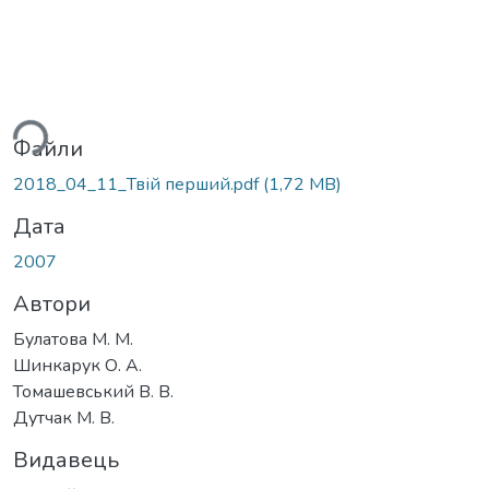
ься...
Файли
2018_04_11_Твій перший.pdf
(1,72 MB)
Дата
2007
Автори
Булатова М. М.
Шинкарук О. А.
Томашевський В. В.
Дутчак М. В.
Видавець