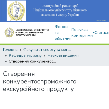
Фонди
Пошук за
та
Статист
критеріями
зібрання
Головна
Факультет спорту та менеджменту
Кафедра туризму
Наукові видання
Створення конкурентоспроможного екскурсійного продукту
Створення
конкурентоспроможного
екскурсійного продукту