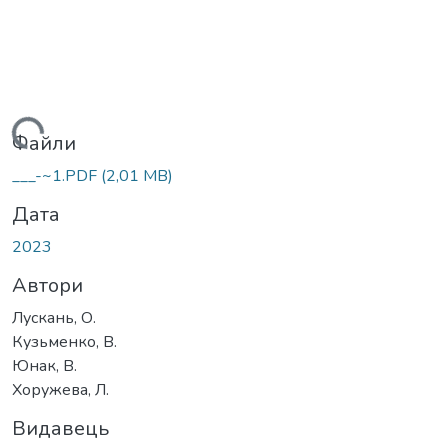
антажиться...
Файли
___-~1.PDF
(2,01 MB)
Дата
2023
Автори
Лускань, О.
Кузьменко, В.
Юнак, В.
Хоружева, Л.
Видавець