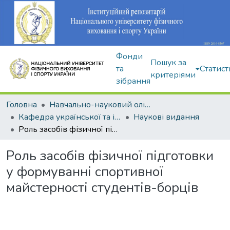
Фонди
Пошук за
та
Статист
критеріями
зібрання
Головна
Навчально-науковий олімпійський інститут
Кафедра української та іноземної мов
Наукові видання
Роль засобів фізичної підготовки у формуванні спортивної майстерності студентів-борців
Роль засобів фізичної підготовки
у формуванні спортивної
майстерності студентів-борців