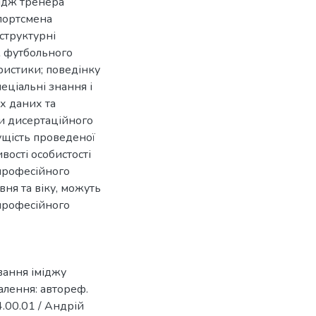
мідж тренера
спортсмена
 структурні
ж футбольного
еристики; поведінку
пеціальні знання і
х даних та
ти дисертаційного
ущість проведеної
вості особистості
 професійного
вня та віку, можуть
 професійного
вання іміджу
алення: автореф.
4.00.01 / Андрій