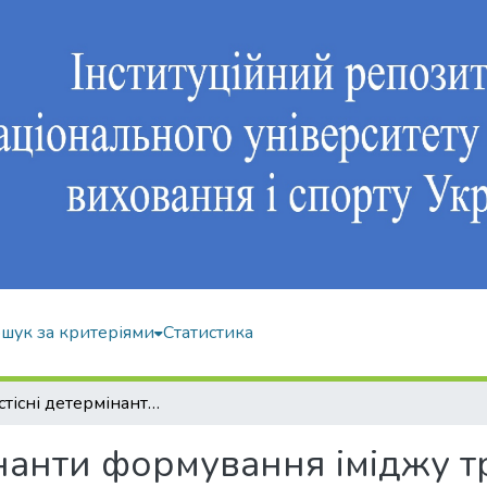
шук за критеріями
Статистика
Особистісні детермінанти формування іміджу тренера з футболу як фактор професійного вдосконалення
інанти формування іміджу т