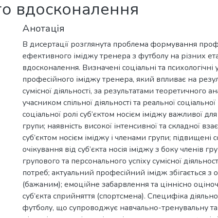
го вдосконалення
Анотація
В дисертації розглянута проблема формування проф
ефективного іміджу тренера з футболу на різних ет
вдосконалення. Визначені соціальні та психологічн
професійного іміджу тренера, який впливає на резу
сумісної діяльності, за результатами теоретичного ан
учасником спільної діяльності та реальної соціально
соціальної ролі суб’єктом носієм іміджу важливої для
групи; наявність високої інтенсивної та складної вза
суб’єктом носієм іміджу і членами групи; підвищені с
очікування від суб’єкта носія іміджу з боку членів г
групового та персонального успіху сумісної діяльнос
потреб; актуальний професійний імідж збігається з 
(бажаним); емоційне забарвлення та ціннісно оціноч
суб’єкта сприйняття (спортсмена). Специфіка діяльно
футболу, що супроводжує навчально-тренувальну та