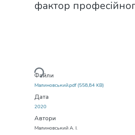
фактор професійно
Вантажиться...
Файли
Малиновський.pdf
(558,84 KB)
Дата
2020
Автори
Малиновський А. І.