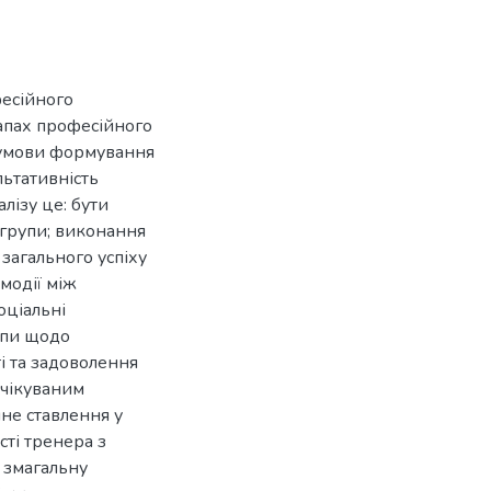
есійного
апах професійного
і умови формування
льтативність
алізу це: бути
ї групи; виконання
 загального успіху
ємодії між
оціальні
рупи щодо
ті та задоволення
очікуваним
не ставлення у
сті тренера з
 змагальну