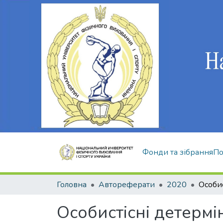
Фонди та зібрання
По
Головна
Автореферати
2020
Особистісні детерм