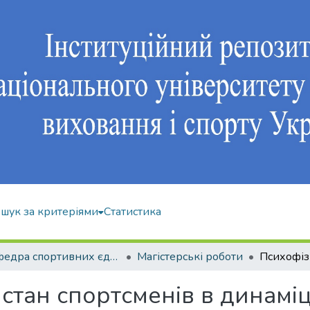
шук за критеріями
Статистика
Кафедра спортивних єдиноборств та силових видів спорту
Магістерські роботи
стан спортсменів в динамі