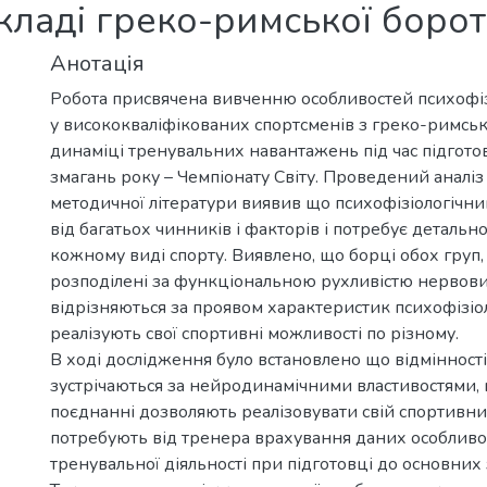
кладі греко-римської борот
Анотація
Робота присвячена вивченню особливостей психофіз
у висококваліфікованих спортсменів з греко-римськ
динаміці тренувальних навантажень під час підгото
змагань року – Чемпіонату Світу. Проведений аналіз
методичної літератури виявив що психофізіологічни
від багатьох чинників і факторів і потребує детальн
кожному виді спорту. Виявлено, що борці обох груп, 
розподілені за функціональною рухливістю нервови
відрізняються за проявом характеристик психофізіол
реалізують свої спортивні можливості по різному.
В ході дослідження було встановлено що відмінност
зустрічаються за нейродинамічними властивостями, 
поєднанні дозволяють реалізовувати свій спортивни
потребують від тренера врахування даних особливос
тренувальної діяльності при підготовці до основних