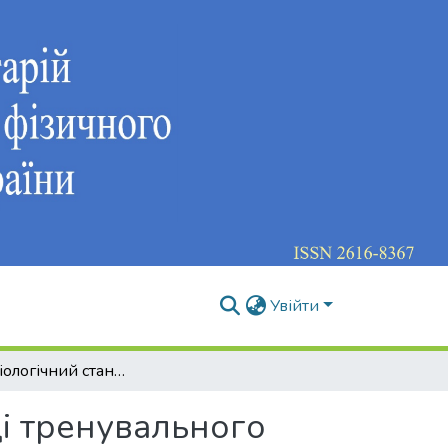
Увійти
Психофізіологічний стан спортсменів в динаміці тренувального макроциклу (на прикладі греко-римської боротьби)
ці тренувального