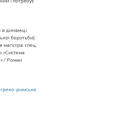
ним і потребує
 в динаміці
ької боротьби):
 магістра: спец.
ю «Система
» / Роман
,
греко-римська