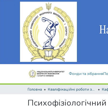
Фонди та зібрання
По
Головна
Кваліфікаційні роботи здобувачів вищої освіти
Психофізіологічний 