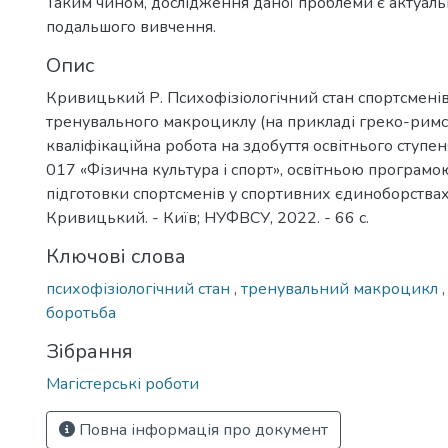
Таким чином, дослідження даної проблеми є актуаль
подальшого вивчення.
Опис
Кривицький Р. Психофізіологічний стан спортсменів
тренувального макроциклу (на прикладі греко-римс
кваліфікаційна робота на здобуття освітнього ступеня
017 «Фізична культура і спорт», освітньою програмо
підготовки спортсменів у спортивних єдиноборствах
Кривицький. - Київ; НУФВСУ, 2022. - 66 с.
Ключові слова
психофізіологічний стан
,
тренувальний макроцикл
боротьба
Зібрання
Магістерські роботи
Повна інформація про документ