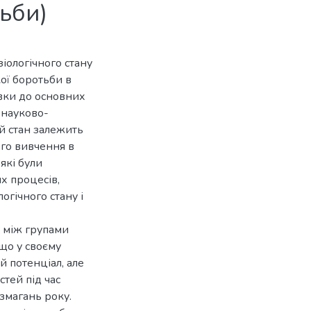
ьби)
іологічного стану
ої боротьби в
вки до основних
 науково-
й стан залежить
ого вивчення в
які були
х процесів,
огічного стану і
і між групами
що у своєму
й потенціал, але
тей під час
 змагань року.