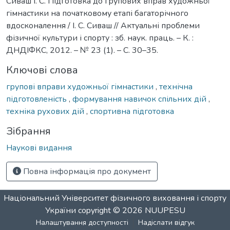
Сиваш І. С. Підготовка до групових вправ художньої
гімнастики на початковому етапі багаторічного
вдосконалення / І. С. Сиваш // Актуальні проблеми
фізичної культури і спорту : зб. наук. праць. – К. :
ДНДІФКС, 2012. – № 23 (1). – С. 30–35.
Ключові слова
групові вправи художньої гімнастики
,
технічна
підготовленість
,
формування навичок спільних дій
,
техніка рухових дій
,
спортивна підготовка
Зібрання
Наукові видання
Повна інформація про документ
Національний Університет фізичного виховання і спорту
України
copyright © 2026
NUUPESU
Налаштування доступності
Надіслати відгук