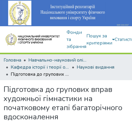
Фонди
Пошук за
та
Статист
критеріями
зібрання
Головна
Навчально-науковий олімпійський інститут
Кафедра історії і теорії олімпійського спорту
Наукові видання
Підготовка до групових вправ художньої гімнастики на початковому етапі багаторічного вдосконалення
Підготовка до групових вправ
художньої гімнастики на
початковому етапі багаторічного
вдосконалення