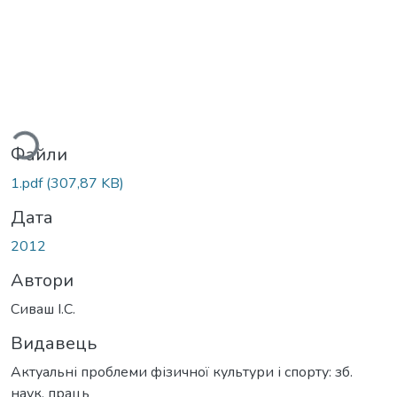
иться...
Файли
1.pdf
(307,87 KB)
Дата
2012
Автори
Сиваш І.С.
Видавець
Актуальні проблеми фізичної культури і спорту: зб.
наук. праць