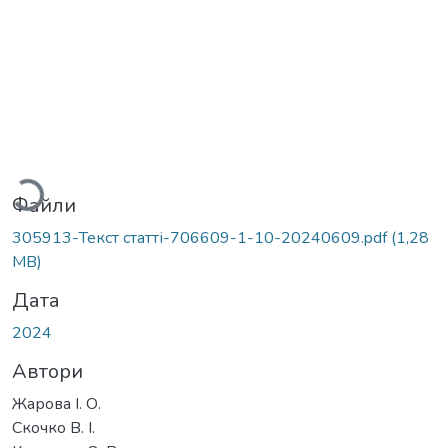
ажиться...
Файли
305913-Текст статті-706609-1-10-20240609.pdf
(1,28
MB)
Дата
2024
Автори
Жарова І. О.
Скочко В. І.