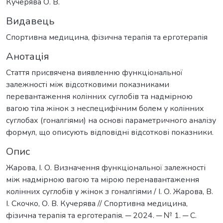
Кучерява О. В.
Видавець
Спортивна медицина, фізична терапія та ерготерапія
Анотація
Стаття присвячена виявленню функціональної
залежності між відсотковими показниками
перевантаження колінних суглобів та надмірною
вагою тіла жінок з неспецифічним болем у колінних
суглобах (гоналгіями) на основі параметричного аналізу
формул, що описують відповідні відсоткові показники.
Опис
Жарова, І. О. Визначення функціональної залежності
між надмірною вагою та мірою перенавантаження
колінних суглобів у жінок з гоналгіями / І. О. Жарова, В.
І. Скочко, О. В. Кучерява // Спортивна медицина,
фізична терапія та ерготерапія. ─ 2024. ─ № 1. ─ С.