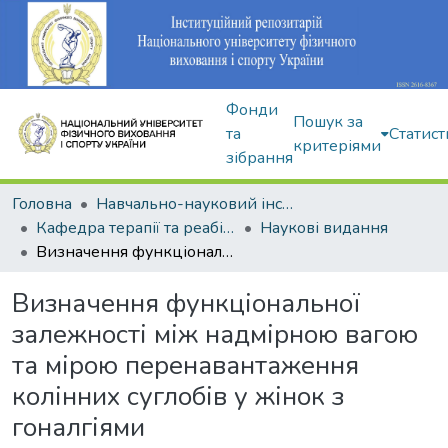
Фонди
Пошук за
та
Статист
критеріями
зібрання
Головна
Навчально-науковий інститут здоров'я, реабілітації та фізичного виховання
Кафедра терапії та реабілітації
Наукові видання
Визначення функціональної залежності між надмірною вагою та мірою перенавантаження колінних суглобів у жінок з гоналгіями
Визначення функціональної
залежності між надмірною вагою
та мірою перенавантаження
колінних суглобів у жінок з
гоналгіями