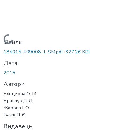
Вантажиться...
Файли
184015-409008-1-SM.pdf
(327,26 KB)
Дата
2019
Автори
Клецкова О. М.
Кравчук Л. Д.
Жарова І. О.
Гусєв П. Є.
Видавець