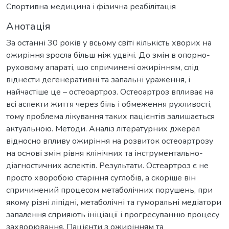
Спортивна медицина і фізична реабілітація
Анотація
За останні 30 років у всьому світі кількість хворих на
ожиріння зросла більш ніж удвічі. До змін в опорно-
руховому апараті, що спричинені ожирінням, слід
віднести дегенеративні та запальні ураження, і
найчастіше це – остеоартроз. Остеоартроз впливає на
всі аспекти життя через біль і обмеження рухливості,
тому проблема лікування таких пацієнтів залишається
актуальною. Методи. Аналіз літературних джерел
відносно впливу ожиріння на розвиток остеоартрозу
на основі змін рівня клінічних та інструментально-
діагностичних аспектів. Результати. Остеартроз є не
просто хворобою старіння суглобів, а скоріше він
спричинений процесом метаболічних порушень, при
якому різні ліпідні, метаболічні та гуморальні медіатори
запалення сприяють ініціації і прогресуванню процесу
захворювання. Пацієнти з ожирінням та