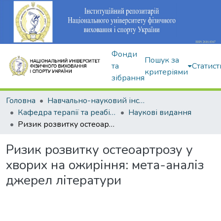
Фонди
Пошук за
та
Статист
критеріями
зібрання
Головна
Навчально-науковий інститут здоров'я, реабілітації та фізичного виховання
Кафедра терапії та реабілітації
Наукові видання
Ризик розвитку остеоартрозу у хворих на ожиріння: мета-аналіз джерел літератури
Ризик розвитку остеоартрозу у
хворих на ожиріння: мета-аналіз
джерел літератури