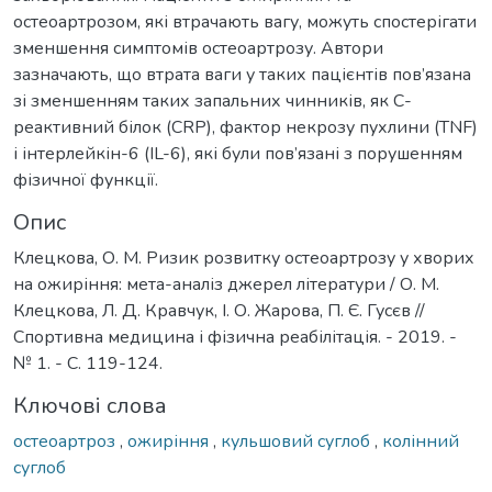
остеоартрозом, які втрачають вагу, можуть спостерігати
зменшення симптомів остеоартрозу. Автори
зазначають, що втрата ваги у таких пацієнтів пов’язана
зі зменшенням таких запальних чинників, як C-
реактивний білок (CRP), фактор некрозу пухлини (TNF)
і інтерлейкін-6 (IL-6), які були пов’язані з порушенням
фізичної функції.
Опис
Клецкова, О. М. Ризик розвитку остеоартрозу у хворих
на ожиріння: мета-аналіз джерел літератури / О. М.
Клецкова, Л. Д. Кравчук, І. О. Жарова, П. Є. Гусєв //
Спортивна медицина і фізична реабілітація. - 2019. -
№ 1. - С. 119-124.
Ключові слова
остеоартроз
,
ожиріння
,
кульшовий суглоб
,
колінний
суглоб