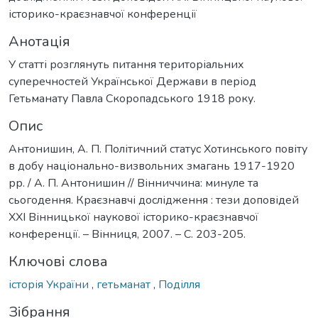
історико-краєзнавчої конференції
Анотація
У статті розглянуть питання територіальних
суперечностей Української Держави в період
Гетьманату Павла Скоропадського 1918 року.
Опис
Антонишин, А. П. Політичний статус Хотинського повіту
в добу національно-визвольних змагань 1917-1920
рр. / А. П. Антонишин // Вінниччина: минуле та
сьогодення. Краєзнавчі дослідження : тези доповідей
ХХІ Вінницької наукової історико-краєзнавчої
конференції. – Вінниця, 2007. – С. 203-205.
Ключові слова
історія України
,
гетьманат
,
Поділля
Зібрання