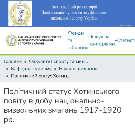
Фонди
Пошук за
та
Статист
критеріями
зібрання
Головна
Факультет спорту та менеджменту
Кафедра туризму
Наукові видання
Політичний статус Хотинського повіту в добу національно-визвольних змагань 1917-1920 рр.
Політичний статус Хотинського
повіту в добу національно-
визвольних змагань 1917-1920
рр.