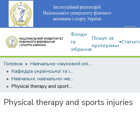
Фонди
Пошук за
та
Статист
критеріями
зібрання
Головна
Навчально-науковий олімпійський інститут
Кафедра української та іноземної мов
Навчальні, навчально-методичні видання
Physical therapy and sports injuries
Physical therapy and sports injuries