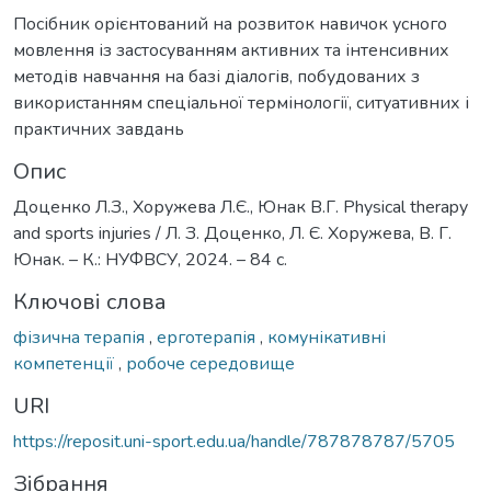
Посібник орієнтований на розвиток навичок усного
мовлення із застосуванням активних та інтенсивних
методів навчання на базі діалогів, побудованих з
використанням спеціальної термінології, ситуативних і
практичних завдань
Опис
Доценко Л.З., Хоружева Л.Є., Юнак В.Г. Physical therapy
and sports injuries / Л. З. Доценко, Л. Є. Хоружева, В. Г.
Юнак. – К.: НУФВСУ, 2024. – 84 с.
Ключові слова
фізична терапія
,
ерготерапія
,
комунікативні
компетенції
,
робоче середовище
URI
https://reposit.uni-sport.edu.ua/handle/787878787/5705
Зібрання