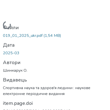
иться...
Файли
019_01_2025_ukr.pdf
(1,54 MB)
Дата
2025-03
Автори
Шинкарук О.
Видавець
Спортивна наука та здоров'я людини : наукове
електронне періодичне видання
item.page.doi