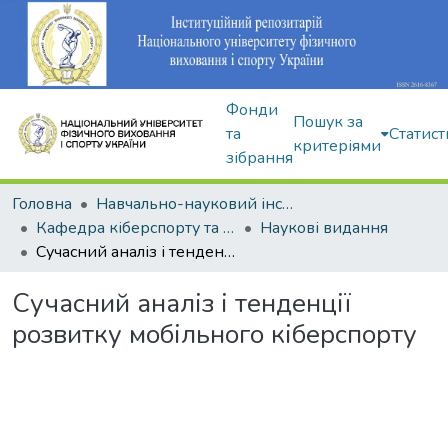
Фонди
Пошук за
та
Статист
критеріями
зібрання
Головна
Навчально-науковий інститут здоров'я, реабілітації та фізичного виховання
Кафедра кіберспорту та інформаційних технологій
Наукові видання
Сучасний аналіз і тенденції розвитку мобільного кіберспорту
Сучасний аналіз і тенденції
розвитку мобільного кіберспорту