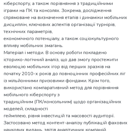
кіберспорту, а також порівняння з традиційними
іграми на ПК та консолях. Зокрема, дослідження
спрямоване на визначення етапів і динаміки мобільних
дисциплін, ключових аспектів організації турнірів,
технічних параметрів,
економічного потенціалу, а також соціокультурного
впливу мобільних змагань.
Матеріал і методи. В основу роботи покладено
історико-логічний аналіз, що дав змогу простежити
еволюцію мобільних ігор від перших зразків на
початку 2010-х років до повноцінних професійних ліг
із мільйонними призовими фондами. Крім того,
використано компаративний метод для порівняння
мобільного кіберспорту з
традиційним (ПК/консольним) щодо організаційних
моделей, складності
геймплею, рівня інвестицій та масовості аудиторії.
Застосовано метод контент-аналізу публікацій фахових
наукових видань, звітів аналітичних компаній,