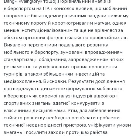
Bang», «Vainglory» тощо).Порівняльний аналіз із
кіберспортом на ПК і консолях виявив, що мобільний
напрямок є більш «демократичним» завдяки нижчому
технічному порогу й короткотривалим матчам, однак
менше інституціоналізованим та ще не зрівнявся за
обсягом призових фондів і кількістю професійних ліг.
Виявлено перспективи подальшого розвитку
мобільного кіберспорту, зумовлені впровадженням
стандартизації обладнання, запровадженням чітких
регламентів та уніфікованих правил проведення
турнірів, а також збільшенням інвестицій та
медіаохоплення. Висновки. Результати дослідження
підтверджують динамічне формування мобільного
кіберспорту як окремої галузі індустрії відеоігор і
спортивних змагань, здатної конкурувати з
класичними дисциплінами. Утім, для забезпечення
стійкого розвитку необхідно розв’язати проблеми
технічної неоднорідності пристроїв, уніфікувати умови
змагань і посилити заходи проти шахрайства.