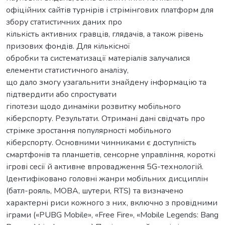
офіційних сайтів турнірів і стрімінгових платформ для
збору статистичних даних про
кількість активних гравців, глядачів, а також рівень
призових фондів. Для кількісної
обробки та систематизації матеріалів залучалися
елементи статистичного аналізу,
що дало змогу узагальнити знайдену інформацію та
підтвердити або спростувати
гіпотези щодо динаміки розвитку мобільного
кіберспорту. Результати. Отримані дані свідчать про
стрімке зростання популярності мобільного
кіберспорту. Основними чинниками є доступність
смартфонів та планшетів, сенсорне управління, короткі
ігрові сесії й активне впровадження 5G-технологій.
Ідентифіковано головні жанри мобільних дисциплін
(батл-рояль, MOBA, шутери, RTS) та визначено
характерні риси кожного з них, включно з провідними
іграми («PUBG Mobile», «Free Fire», «Mobile Legends: Bang