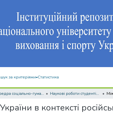
шук за критеріями
Статистика
Кафедра соціально-гуманітарних дисциплін
Наукові роботи студентів і аспірантів
країни в контексті російсь