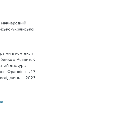
на міжнародній
йсько-української
раїни в контексті
Бабенко // Розвиток
асний дискурс:
вано-Франківськ,17
осліджень. - .2023,
на