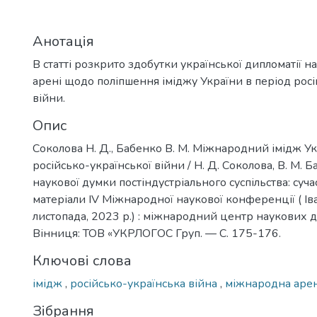
Анотація
В статті розкрито здобутки української дипломатії 
арені щодо поліпшення іміджу України в період росі
війни.
Опис
Соколова Н. Д., Бабенко В. М. Міжнародний імідж Ук
російсько-української війни / Н. Д. Соколова, В. М. 
наукової думки постіндустріального суспільства: суч
матеріали IV Міжнародної наукової конференції ( І
листопада, 2023 р.) : міжнародний центр наукових д
Вінниця: ТОВ «УКРЛОГОС Груп. — С. 175-176.
Ключові слова
імідж
,
російсько-українська війна
,
міжнародна аре
Зібрання