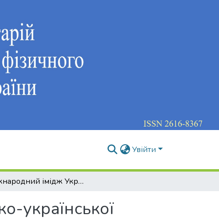
Увійти
Міжнародний імідж України в контексті російсько-української війни
ко-української