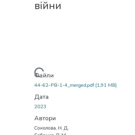
війни
Вантажиться...
Файли
44-62-PB-1-4_merged.pdf
(1,91 MB)
Дата
2023
Автори
Соколова, Н. Д.