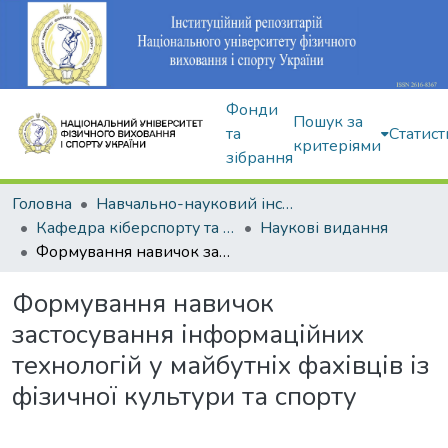
Фонди
Пошук за
та
Статист
критеріями
зібрання
Головна
Навчально-науковий інститут здоров'я, реабілітації та фізичного виховання
Кафедра кіберспорту та інформаційних технологій
Наукові видання
Формування навичок застосування інформаційних технологій у майбутніх фахівців із фізичної культури та спорту
Формування навичок
застосування інформаційних
технологій у майбутніх фахівців із
фізичної культури та спорту