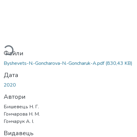
ажиться...
Файли
Byshevets-N.-Goncharova-N.-Goncharuk-A.pdf
(830,43 KB)
Дата
2020
Автори
Бишевець Н. Г.
Гончарова Н. М.
Гончарук А. І.
Видавець