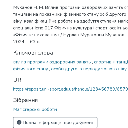
Муканов Н. М. Вплив програми оздоровчих занять 
танцями на показники фізичного стану осіб другого 
віку: кваліфікаційна робота на здобуття ступеня магі
спеціальністю 017 Фізична культура і спорт, освітн
«Фізичне виховання» / Нурлан Муратович Муканов. 
2024. – 63 с.
Ключові слова
вплив програми оздоровчих занять
,
спортивні танц
фізичного стану
,
особи другого періоду зрілого віку
URI
https://reposit.uni-sport.edu.ua/handle/123456789/657
Зібрання
Магістерські роботи
Повна інформація про документ