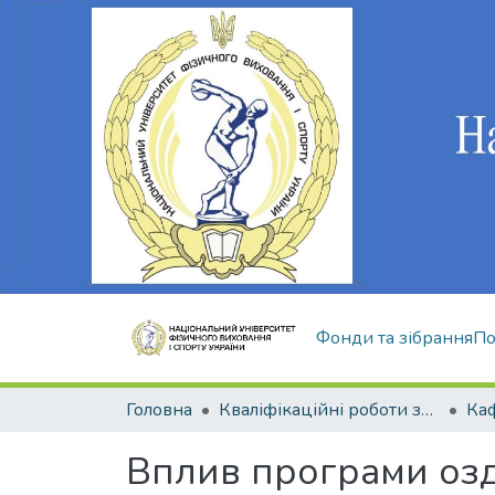
Фонди та зібрання
По
Головна
Кваліфікаційні роботи здобувачів вищої освіти
Вплив програми озд