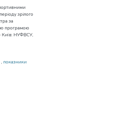
спортивними
періоду зрілого
стра за
ьою програмою
– Київ: НУФВСУ,
і
,
показники
9