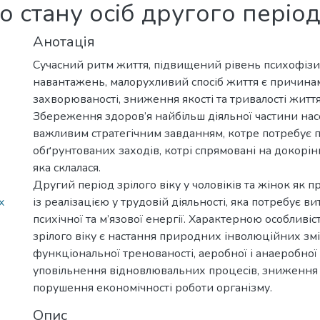
 стану осіб другого період
Анотація
Сучасний ритм життя, підвищений рівень психофіз
навантажень, малорухливий спосіб життя є причина
захворюваності, зниження якості та тривалості життя 
Збереження здоров’я найбільш діяльної частини нас
важливим стратегічним завданням, котре потребує 
обґрунтованих заходів, котрі спрямовані на докорінн
яка склалася.
Другий період зрілого віку у чоловіків та жінок як 
x
із реалізацією у трудовій діяльності, яка потребує в
психічної та м’язової енергії. Характерною особливі
зрілого віку є настання природних інволюційних зм
функціональної тренованості, аеробної і анаеробної
уповільнення відновлювальних процесів, зниження 
порушення економічності роботи організму.
Опис