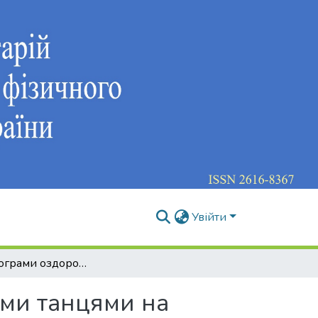
Увійти
Вплив програми оздоровчих занять спортивними танцями на показники фізичного стану осіб другого періоду зрілого віку
ми танцями на