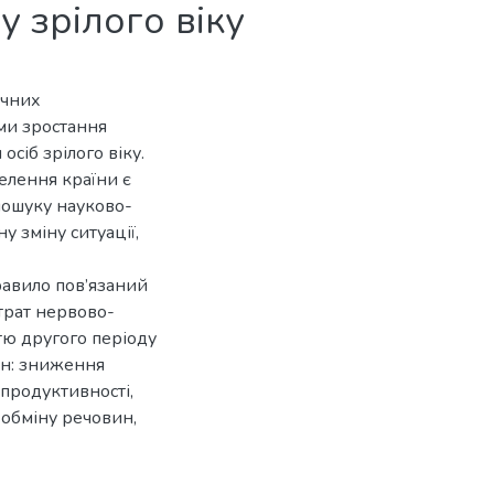
у зрілого віку
ичних
ми зростання
осіб зрілого віку.
елення країни є
пошуку науково-
у зміну ситуації,
правило пов’язаний
итрат нервово-
стю другого періоду
ін: зниження
 продуктивності,
обміну речовин,