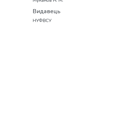
Муканов Н. М.
Видавець
НУФВСУ