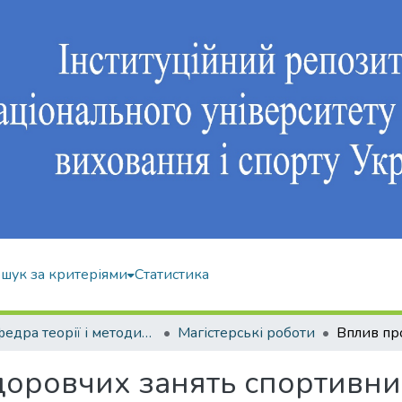
шук за критеріями
Статистика
Кафедра теорії і методики фізичного виховання
Магістерські роботи
оровчих занять спортивни