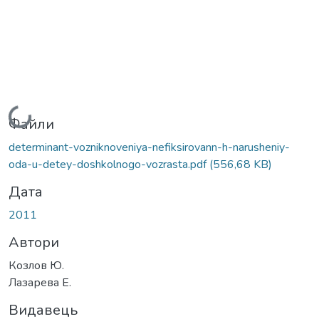
Вантажиться...
Файли
determinant-vozniknoveniya-nefiksirovann-h-narusheniy-
oda-u-detey-doshkolnogo-vozrasta.pdf
(556,68 KB)
Дата
2011
Автори
Козлов Ю.
Лазарева Е.
Видавець