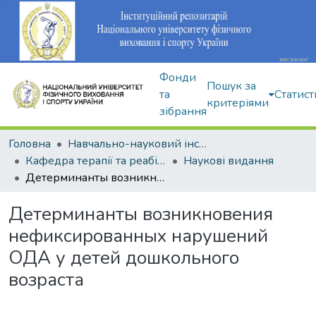
Фонди
Пошук за
та
Статист
критеріями
зібрання
Головна
Навчально-науковий інститут здоров'я, реабілітації та фізичного виховання
Кафедра терапії та реабілітації
Наукові видання
Детерминанты возникновения нефиксированных нарушений ОДА у детей дошкольного возраста
Детерминанты возникновения
нефиксированных нарушений
ОДА у детей дошкольного
возраста