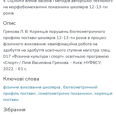
4. Оцінити вплив засобів і методів авторської технології
на морфобіомеханічні показники школярів 12-13-ти
років
Опис
Грекова Л. В. Корекція порушень біогеометричного
профілю постави школярів 12-13-ти років в процесі
фізичного виховання: кваліфікаційна робота на
здобуття на здобуття освітнього ступеня магістра: спец.
017 «Фізична культура і спорт», освітньою програмою
«Спорт» / Лілія Василівна Грекова. - Київ; НУФВСУ,
2022. - 61 с.
Ключові слова
фізичне виховання школярів
,
біогеометричний
профіль постави
,
соматометричні показники
,
корекція
постави
Зібрання