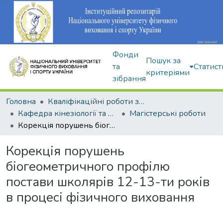
Фонди
Пошук за
та
Статист
критеріями
зібрання
Головна
Кваліфікаційні роботи здобувачів вищої освіти
Кафедра кінезіології та фізкультурно-спортивної реабілітації
Магістерські роботи
Корекція порушень біогеометричного профілю постави школярів 12-13-ти років в процесі фізичного виховання
Корекція порушень
біогеометричного профілю
постави школярів 12-13-ти років
в процесі фізичного виховання