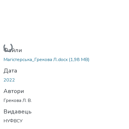
Вантажиться...
Файли
Магістерська_Грекова Л..docx
(1,98 MB)
Дата
2022
Автори
Грекова Л. В.
Видавець
НУФВСУ